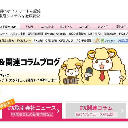
飼いがFXチャートを記録
取引システムを徹底調査
表示中！
FX取引会社ニュース
FX関連コラム
FX取引会社の新着情報など
気になるニュースや話題！