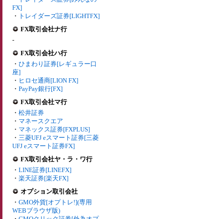
FX]
・
トレイダーズ証券[LIGHTFX]
FX取引会社ナ行
-
FX取引会社ハ行
・
ひまわり証券[レギュラー口
座]
・
ヒロセ通商[LION FX]
・
PayPay銀行[FX]
FX取引会社マ行
・
松井証券
・
マネースクエア
・
マネックス証券[FXPLUS]
・
三菱UFJ eスマート証券[三菱
UFJ eスマート証券FX]
FX取引会社ヤ・ラ・ワ行
・
LINE証券[LINEFX]
・
楽天証券[楽天FX]
オプション取引会社
・
GMO外貨[オプトレ!](専用
WEBブラウザ版)
・
GMOクリック証券[外為オプ