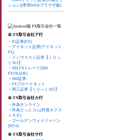
ション](専用WEBブラウザ版)
FX取引会社ア行
・
IG証券[FX]
・
アイネット証券[アイネット
FX]
・
インヴァスト証券【くりっ
く365】
・
SBI FXトレード[SBI
FXTRADE]
・
SBI証券
・
FXブロードネット
・
岡三証券【くりっく365】
FX取引会社カ行
・
外為オンライン
・
外為どっとコム[外貨ネクス
トネオ]
・
ゴールデンウェイジャパン
[MT4]
FX取引会社サ行