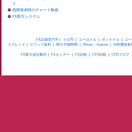
ト
指標発表時のチャート動画
FX取引システム
FX記録室TOP
｜
ドル円
｜
ユーロドル
｜
ポンドドル
｜
ユー
スプレッド
｜
スワップ金利
｜
取引可能時間
｜
iPhone・Android
｜
1000通貨単
FX取引会社動向
｜
FXセミナー
｜
FX比較
｜
CFD比較
｜
CFDブログ