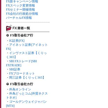
FX新キャンペーン情報
FXスペック変更情報
FXセミナー開催情報
FX会社の行政処分情報
バーチャルFX情報
FX取引会社ア行
・
IG証券[FX]
・
アイネット証券[アイネット
FX]
・
インヴァスト証券【くりっ
く365】
・
SBI FXトレード[SBI
FXTRADE]
・
SBI証券
・
FXブロードネット
・
岡三証券【くりっく365】
FX取引会社カ行
・
外為オンライン
・
外為どっとコム[外貨ネクス
トネオ]
・
ゴールデンウェイジャパン
[MT4]