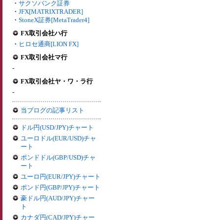
・
サクソバンク証券
・
JFX[MATRIXTRADER]
・
StoneX証券[MetaTrader4]
FX取引会社ハ行
・
ヒロセ通商[LION FX]
FX取引会社マ行
-
FX取引会社ヤ・ワ・ラ行
-
当ブログの記事リスト
ドル円(USD/JPY)チャート
ユーロドル(EUR/USD)チャ
ート
ポンドドル(GBP/USD)チャ
ート
ユーロ円(EUR/JPY)チャート
ポンド円(GBP/JPY)チャート
豪ドル円(AUD/JPY)チャー
ト
カナダ円(CAD/JPY)チャー