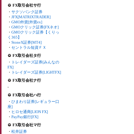
FX取引会社サ行
・
サクソバンク証券
・
JFX[MATRIXTRADER]
・
GMO外貨[外貨ex]
・
GMOクリック証券[FXネオ]
・
GMOクリック証券【くりっ
く365】
・
StoneX証券[MT4]
・
セントラル短資ＦＸ
FX取引会社タ行
・
トレイダーズ証券[みんなの
FX]
・
トレイダーズ証券[LIGHTFX]
FX取引会社ナ行
-
FX取引会社ハ行
・
ひまわり証券[レギュラー口
座]
・
ヒロセ通商[LION FX]
・
PayPay銀行[FX]
FX取引会社マ行
・
松井証券