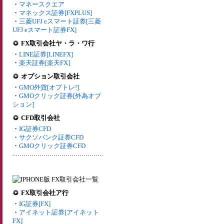
・
マネースクエア
・
マネックス証券[FXPLUS]
・
三菱UFJ eスマート証券[三菱
UFJ eスマート証券FX]
FX取引会社ヤ・ラ・ワ行
・
LINE証券[LINEFX]
・
楽天証券[楽天FX]
オプション取引会社
・
GMO外貨[オプトレ!]
・
GMOクリック証券[外為オプ
ション]
CFD取引会社
・
IG証券CFD
・
サクソバンク証券CFD
・
GMOクリック証券CFD
FX取引会社ア行
・
IG証券[FX]
・
アイネット証券[アイネット
FX]