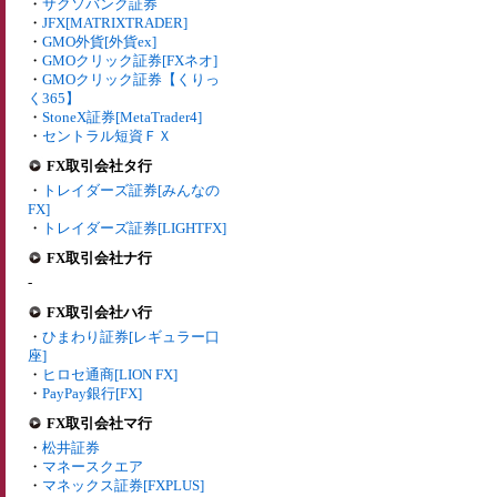
・
サクソバンク証券
・
JFX[MATRIXTRADER]
・
GMO外貨[外貨ex]
・
GMOクリック証券[FXネオ]
・
GMOクリック証券【くりっ
く365】
・
StoneX証券[MetaTrader4]
・
セントラル短資ＦＸ
FX取引会社タ行
・
トレイダーズ証券[みんなの
FX]
・
トレイダーズ証券[LIGHTFX]
FX取引会社ナ行
-
FX取引会社ハ行
・
ひまわり証券[レギュラー口
座]
・
ヒロセ通商[LION FX]
・
PayPay銀行[FX]
FX取引会社マ行
・
松井証券
・
マネースクエア
・
マネックス証券[FXPLUS]