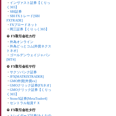
・
インヴァスト証券【くりっ
く365】
・
SBI証券
・
SBI FXトレード[SBI
FXTRADE]
・
FXブロードネット
・
岡三証券【くりっく365】
FX取引会社カ行
・
外為オンライン
・
外為どっとコム[外貨ネクス
トネオ]
・
ゴールデンウェイジャパン
[MT4]
FX取引会社サ行
・
サクソバンク証券
・
JFX[MATRIXTRADER]
・
GMO外貨[外貨ex]
・
GMOクリック証券[FXネオ]
・
GMOクリック証券【くりっ
く365】
・
StoneX証券[MetaTrader4]
・
セントラル短資ＦＸ
FX取引会社タ行
・
トレイダーズ証券[みんなの