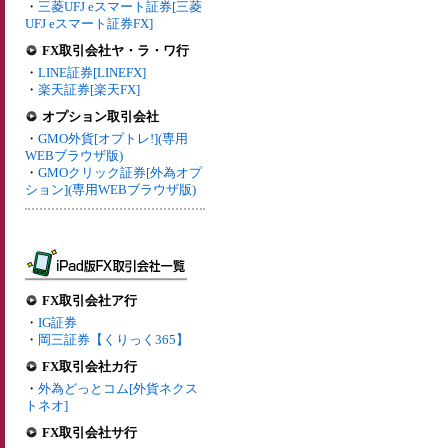
・
三菱UFJ eスマート証券[三菱
UFJ eスマート証券FX]
FX取引会社ヤ・ラ・ワ行
・
LINE証券[LINEFX]
・
楽天証券[楽天FX]
オプション取引会社
・
GMO外貨[オプトレ!](専用
WEBブラウザ版)
・
GMOクリック証券[外為オプ
ション](専用WEBブラウザ版)
FX取引会社ア行
・
IG証券
・
岡三証券【くりっく365】
FX取引会社カ行
・
外為どっとコム[外貨ネクス
トネオ]
FX取引会社サ行