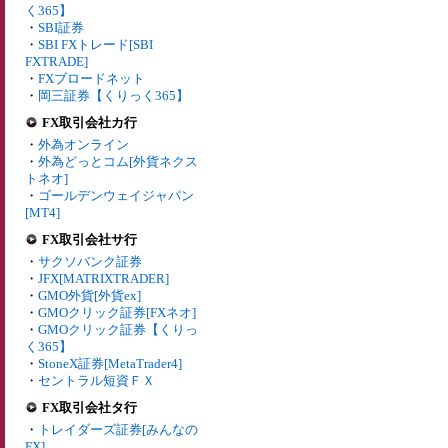
く365】
・
SBI証券
・
SBI FXトレード[SBI
FXTRADE]
・
FXブロードネット
・
岡三証券【くりっく365】
FX取引会社カ行
・
外為オンライン
・
外為どっとコム[外貨ネクス
トネオ]
・
ゴールデンウェイジャパン
[MT4]
FX取引会社サ行
・
サクソバンク証券
・
JFX[MATRIXTRADER]
・
GMO外貨[外貨ex]
・
GMOクリック証券[FXネオ]
・
GMOクリック証券【くりっ
く365】
・
StoneX証券[MetaTrader4]
・
セントラル短資ＦＸ
FX取引会社タ行
・
トレイダーズ証券[みんなの
FX]