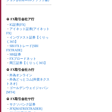
FX取引会社ア行
・
IG証券[FX]
・
アイネット証券[アイネット
FX]
・
インヴァスト証券【くりっ
く365】
・
SBI FXトレード[SBI
FXTRADE]
・
SBI証券
・
FXブロードネット
・
岡三証券【くりっく365】
FX取引会社カ行
・
外為オンライン
・
外為どっとコム[外貨ネクス
トネオ]
・
ゴールデンウェイジャパン
[MT4]
FX取引会社サ行
・
サクソバンク証券
・
JFX[MATRIXTRADER]