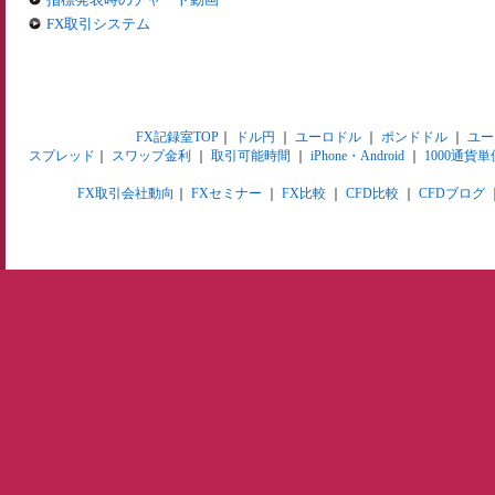
FX取引システム
FX記録室TOP
｜
ドル円
｜
ユーロドル
｜
ポンドドル
｜
ユー
スプレッド
｜
スワップ金利
｜
取引可能時間
｜
iPhone・Android
｜
1000通貨単
FX取引会社動向
｜
FXセミナー
｜
FX比較
｜
CFD比較
｜
CFDブログ