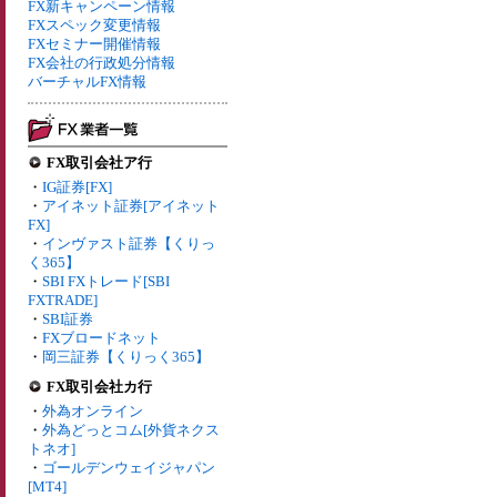
FX新キャンペーン情報
FXスペック変更情報
FXセミナー開催情報
FX会社の行政処分情報
バーチャルFX情報
FX取引会社ア行
・
IG証券[FX]
・
アイネット証券[アイネット
FX]
・
インヴァスト証券【くりっ
く365】
・
SBI FXトレード[SBI
FXTRADE]
・
SBI証券
・
FXブロードネット
・
岡三証券【くりっく365】
FX取引会社カ行
・
外為オンライン
・
外為どっとコム[外貨ネクス
トネオ]
・
ゴールデンウェイジャパン
[MT4]