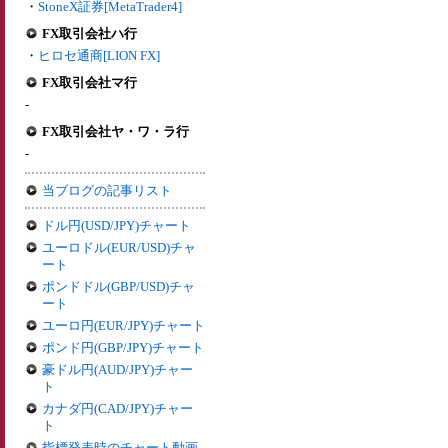
・
StoneX証券[MetaTrader4]
FX取引会社ハ行
・
ヒロセ通商[LION FX]
FX取引会社マ行
-
FX取引会社ヤ・ワ・ラ行
-
当ブログの記事リスト
ドル円(USD/JPY)チャート
ユーロドル(EUR/USD)チャ
ート
ポンドドル(GBP/USD)チャ
ート
ユーロ円(EUR/JPY)チャート
ポンド円(GBP/JPY)チャート
豪ドル円(AUD/JPY)チャー
ト
カナダ円(CAD/JPY)チャー
ト
指標発表時のチャート動画