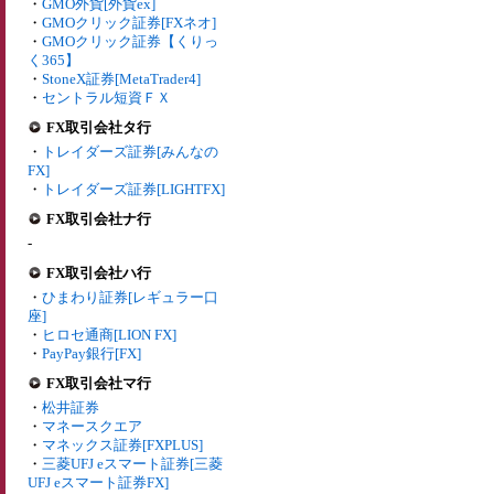
・
GMO外貨[外貨ex]
・
GMOクリック証券[FXネオ]
・
GMOクリック証券【くりっ
く365】
・
StoneX証券[MetaTrader4]
・
セントラル短資ＦＸ
FX取引会社タ行
・
トレイダーズ証券[みんなの
FX]
・
トレイダーズ証券[LIGHTFX]
FX取引会社ナ行
-
FX取引会社ハ行
・
ひまわり証券[レギュラー口
座]
・
ヒロセ通商[LION FX]
・
PayPay銀行[FX]
FX取引会社マ行
・
松井証券
・
マネースクエア
・
マネックス証券[FXPLUS]
・
三菱UFJ eスマート証券[三菱
UFJ eスマート証券FX]