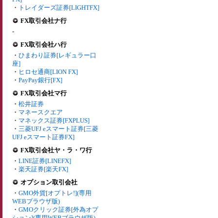
・
トレイダーズ証券[LIGHTFX]
FX取引会社ナ行
-
FX取引会社ハ行
・
ひまわり証券[レギュラー口
座]
・
ヒロセ通商[LION FX]
・
PayPay銀行[FX]
FX取引会社マ行
・
松井証券
・
マネースクエア
・
マネックス証券[FXPLUS]
・
三菱UFJ eスマート証券[三菱
UFJ eスマート証券FX]
FX取引会社ヤ・ラ・ワ行
・
LINE証券[LINEFX]
・
楽天証券[楽天FX]
オプション取引会社
・
GMO外貨[オプトレ!](専用
WEBブラウザ版)
・
GMOクリック証券[外為オプ
ション](専用WEBブラウザ版)