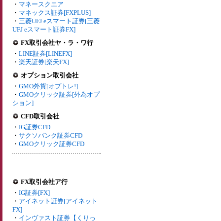
・
マネースクエア
・
マネックス証券[FXPLUS]
・
三菱UFJ eスマート証券[三菱
UFJ eスマート証券FX]
FX取引会社ヤ・ラ・ワ行
・
LINE証券[LINEFX]
・
楽天証券[楽天FX]
オプション取引会社
・
GMO外貨[オプトレ!]
・
GMOクリック証券[外為オプ
ション]
CFD取引会社
・
IG証券CFD
・
サクソバンク証券CFD
・
GMOクリック証券CFD
FX取引会社ア行
・
IG証券[FX]
・
アイネット証券[アイネット
FX]
・
インヴァスト証券【くりっ