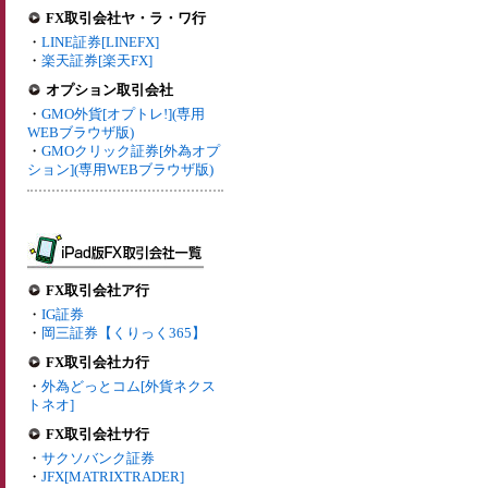
FX取引会社ヤ・ラ・ワ行
・
LINE証券[LINEFX]
・
楽天証券[楽天FX]
オプション取引会社
・
GMO外貨[オプトレ!](専用
WEBブラウザ版)
・
GMOクリック証券[外為オプ
ション](専用WEBブラウザ版)
FX取引会社ア行
・
IG証券
・
岡三証券【くりっく365】
FX取引会社カ行
・
外為どっとコム[外貨ネクス
トネオ]
FX取引会社サ行
・
サクソバンク証券
・
JFX[MATRIXTRADER]