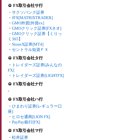
FX取引会社サ行
・
サクソバンク証券
・
JFX[MATRIXTRADER]
・
GMO外貨[外貨ex]
・
GMOクリック証券[FXネオ]
・
GMOクリック証券【くりっ
く365】
・
StoneX証券[MT4]
・
セントラル短資ＦＸ
FX取引会社タ行
・
トレイダーズ証券[みんなの
FX]
・
トレイダーズ証券[LIGHTFX]
FX取引会社ナ行
-
FX取引会社ハ行
・
ひまわり証券[レギュラー口
座]
・
ヒロセ通商[LION FX]
・
PayPay銀行[FX]
FX取引会社マ行
・
松井証券