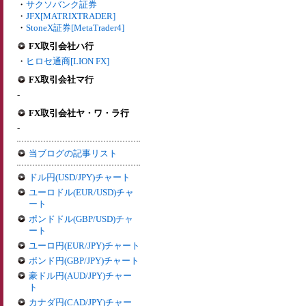
・
サクソバンク証券
・
JFX[MATRIXTRADER]
・
StoneX証券[MetaTrader4]
FX取引会社ハ行
・
ヒロセ通商[LION FX]
FX取引会社マ行
-
FX取引会社ヤ・ワ・ラ行
-
当ブログの記事リスト
ドル円(USD/JPY)チャート
ユーロドル(EUR/USD)チャ
ート
ポンドドル(GBP/USD)チャ
ート
ユーロ円(EUR/JPY)チャート
ポンド円(GBP/JPY)チャート
豪ドル円(AUD/JPY)チャー
ト
カナダ円(CAD/JPY)チャー