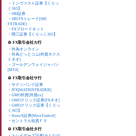
・
インヴァスト証券【くりっ
く365】
・
SBI証券
・
SBI FXトレード[SBI
FXTRADE]
・
FXブロードネット
・
岡三証券【くりっく365】
FX取引会社カ行
・
外為オンライン
・
外為どっとコム[外貨ネクス
トネオ]
・
ゴールデンウェイジャパン
[MT4]
FX取引会社サ行
・
サクソバンク証券
・
JFX[MATRIXTRADER]
・
GMO外貨[外貨ex]
・
GMOクリック証券[FXネオ]
・
GMOクリック証券【くりっ
く365】
・
StoneX証券[MetaTrader4]
・
セントラル短資ＦＸ
FX取引会社タ行
・
トレイダーズ証券[みんなの