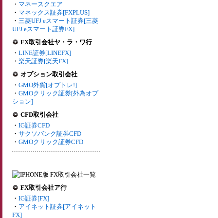
・
マネースクエア
・
マネックス証券[FXPLUS]
・
三菱UFJ eスマート証券[三菱
UFJ eスマート証券FX]
FX取引会社ヤ・ラ・ワ行
・
LINE証券[LINEFX]
・
楽天証券[楽天FX]
オプション取引会社
・
GMO外貨[オプトレ!]
・
GMOクリック証券[外為オプ
ション]
CFD取引会社
・
IG証券CFD
・
サクソバンク証券CFD
・
GMOクリック証券CFD
FX取引会社ア行
・
IG証券[FX]
・
アイネット証券[アイネット
FX]