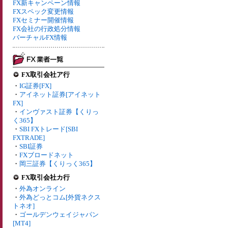
FX新キャンペーン情報
FXスペック変更情報
FXセミナー開催情報
FX会社の行政処分情報
バーチャルFX情報
FX取引会社ア行
・
IG証券[FX]
・
アイネット証券[アイネット
FX]
・
インヴァスト証券【くりっ
く365】
・
SBI FXトレード[SBI
FXTRADE]
・
SBI証券
・
FXブロードネット
・
岡三証券【くりっく365】
FX取引会社カ行
・
外為オンライン
・
外為どっとコム[外貨ネクス
トネオ]
・
ゴールデンウェイジャパン
[MT4]