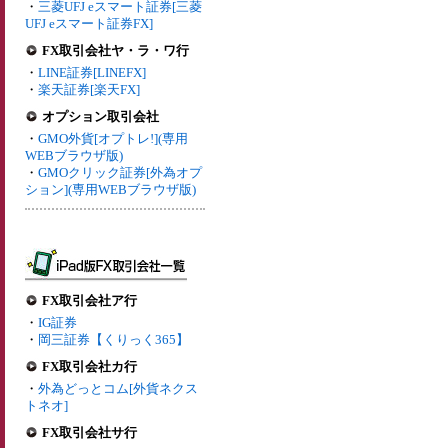
・
三菱UFJ eスマート証券[三菱
UFJ eスマート証券FX]
FX取引会社ヤ・ラ・ワ行
・
LINE証券[LINEFX]
・
楽天証券[楽天FX]
オプション取引会社
・
GMO外貨[オプトレ!](専用
WEBブラウザ版)
・
GMOクリック証券[外為オプ
ション](専用WEBブラウザ版)
FX取引会社ア行
・
IG証券
・
岡三証券【くりっく365】
FX取引会社カ行
・
外為どっとコム[外貨ネクス
トネオ]
FX取引会社サ行