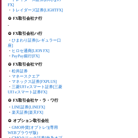
FX]
・
トレイダーズ証券[LIGHTFX]
FX取引会社ナ行
-
FX取引会社ハ行
・
ひまわり証券[レギュラー口
座]
・
ヒロセ通商[LION FX]
・
PayPay銀行[FX]
FX取引会社マ行
・
松井証券
・
マネースクエア
・
マネックス証券[FXPLUS]
・
三菱UFJ eスマート証券[三菱
UFJ eスマート証券FX]
FX取引会社ヤ・ラ・ワ行
・
LINE証券[LINEFX]
・
楽天証券[楽天FX]
オプション取引会社
・
GMO外貨[オプトレ!](専用
WEBブラウザ版)
・
GMOクリック証券[外為オプ