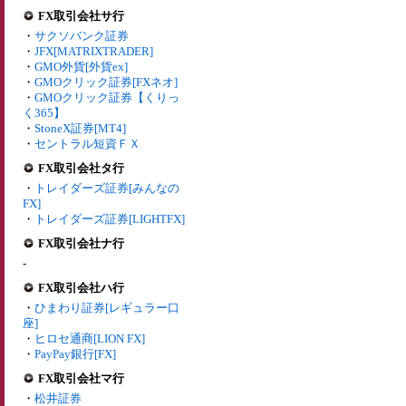
FX取引会社サ行
・
サクソバンク証券
・
JFX[MATRIXTRADER]
・
GMO外貨[外貨ex]
・
GMOクリック証券[FXネオ]
・
GMOクリック証券【くりっ
く365】
・
StoneX証券[MT4]
・
セントラル短資ＦＸ
FX取引会社タ行
・
トレイダーズ証券[みんなの
FX]
・
トレイダーズ証券[LIGHTFX]
FX取引会社ナ行
-
FX取引会社ハ行
・
ひまわり証券[レギュラー口
座]
・
ヒロセ通商[LION FX]
・
PayPay銀行[FX]
FX取引会社マ行
・
松井証券