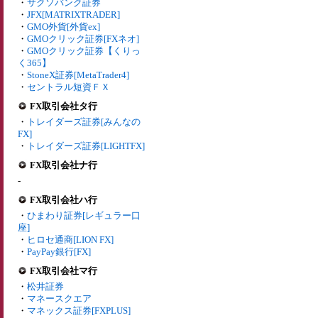
・
サクソバンク証券
・
JFX[MATRIXTRADER]
・
GMO外貨[外貨ex]
・
GMOクリック証券[FXネオ]
・
GMOクリック証券【くりっ
く365】
・
StoneX証券[MetaTrader4]
・
セントラル短資ＦＸ
FX取引会社タ行
・
トレイダーズ証券[みんなの
FX]
・
トレイダーズ証券[LIGHTFX]
FX取引会社ナ行
-
FX取引会社ハ行
・
ひまわり証券[レギュラー口
座]
・
ヒロセ通商[LION FX]
・
PayPay銀行[FX]
FX取引会社マ行
・
松井証券
・
マネースクエア
・
マネックス証券[FXPLUS]