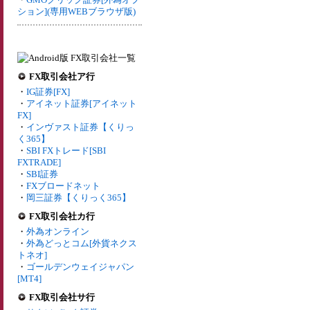
ション](専用WEBブラウザ版)
FX取引会社ア行
・
IG証券[FX]
・
アイネット証券[アイネット
FX]
・
インヴァスト証券【くりっ
く365】
・
SBI FXトレード[SBI
FXTRADE]
・
SBI証券
・
FXブロードネット
・
岡三証券【くりっく365】
FX取引会社カ行
・
外為オンライン
・
外為どっとコム[外貨ネクス
トネオ]
・
ゴールデンウェイジャパン
[MT4]
FX取引会社サ行