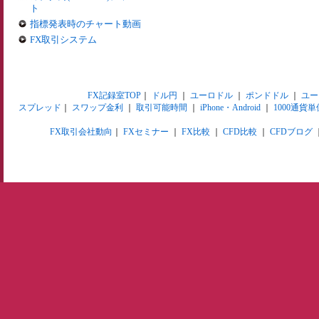
ト
指標発表時のチャート動画
FX取引システム
FX記録室TOP
｜
ドル円
｜
ユーロドル
｜
ポンドドル
｜
ユー
スプレッド
｜
スワップ金利
｜
取引可能時間
｜
iPhone・Android
｜
1000通貨単
FX取引会社動向
｜
FXセミナー
｜
FX比較
｜
CFD比較
｜
CFDブログ