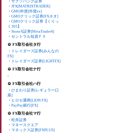
・
サクソバンク証券
・
JFX[MATRIXTRADER]
・
GMO外貨[外貨ex]
・
GMOクリック証券[FXネオ]
・
GMOクリック証券【くりっ
く365】
・
StoneX証券[MetaTrader4]
・
セントラル短資ＦＸ
FX取引会社タ行
・
トレイダーズ証券[みんなの
FX]
・
トレイダーズ証券[LIGHTFX]
FX取引会社ナ行
-
FX取引会社ハ行
・
ひまわり証券[レギュラー口
座]
・
ヒロセ通商[LION FX]
・
PayPay銀行[FX]
FX取引会社マ行
・
松井証券
・
マネースクエア
・
マネックス証券[FXPLUS]