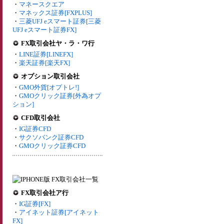
・
マネースクエア
・
マネックス証券[FXPLUS]
・
三菱UFJ eスマート証券[三菱
UFJ eスマート証券FX]
FX取引会社ヤ・ラ・ワ行
・
LINE証券[LINEFX]
・
楽天証券[楽天FX]
オプション取引会社
・
GMO外貨[オプトレ!]
・
GMOクリック証券[外為オプ
ション]
CFD取引会社
・
IG証券CFD
・
サクソバンク証券CFD
・
GMOクリック証券CFD
FX取引会社ア行
・
IG証券[FX]
・
アイネット証券[アイネット
FX]