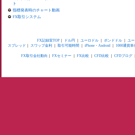
ト
指標発表時のチャート動画
FX取引システム
FX記録室TOP
｜
ドル円
｜
ユーロドル
｜
ポンドドル
｜
ユー
スプレッド
｜
スワップ金利
｜
取引可能時間
｜
iPhone・Android
｜
1000通貨単
FX取引会社動向
｜
FXセミナー
｜
FX比較
｜
CFD比較
｜
CFDブログ