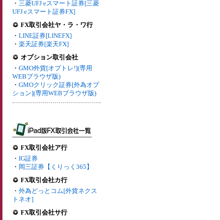
・
三菱UFJ eスマート証券[三菱
UFJ eスマート証券FX]
FX取引会社ヤ・ラ・ワ行
・
LINE証券[LINEFX]
・
楽天証券[楽天FX]
オプション取引会社
・
GMO外貨[オプトレ!](専用
WEBブラウザ版)
・
GMOクリック証券[外為オプ
ション](専用WEBブラウザ版)
FX取引会社ア行
・
IG証券
・
岡三証券【くりっく365】
FX取引会社カ行
・
外為どっとコム[外貨ネクス
トネオ]
FX取引会社サ行