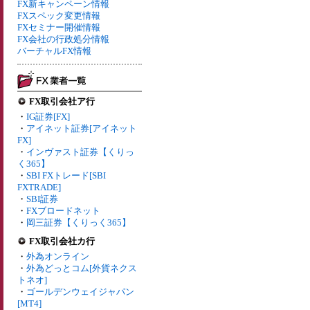
FX新キャンペーン情報
FXスペック変更情報
FXセミナー開催情報
FX会社の行政処分情報
バーチャルFX情報
FX取引会社ア行
・
IG証券[FX]
・
アイネット証券[アイネット
FX]
・
インヴァスト証券【くりっ
く365】
・
SBI FXトレード[SBI
FXTRADE]
・
SBI証券
・
FXブロードネット
・
岡三証券【くりっく365】
FX取引会社カ行
・
外為オンライン
・
外為どっとコム[外貨ネクス
トネオ]
・
ゴールデンウェイジャパン
[MT4]