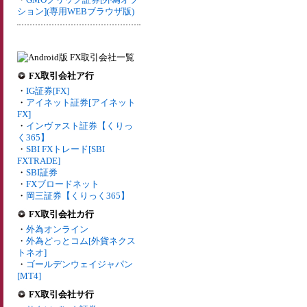
ション](専用WEBブラウザ版)
FX取引会社ア行
・
IG証券[FX]
・
アイネット証券[アイネット
FX]
・
インヴァスト証券【くりっ
く365】
・
SBI FXトレード[SBI
FXTRADE]
・
SBI証券
・
FXブロードネット
・
岡三証券【くりっく365】
FX取引会社カ行
・
外為オンライン
・
外為どっとコム[外貨ネクス
トネオ]
・
ゴールデンウェイジャパン
[MT4]
FX取引会社サ行