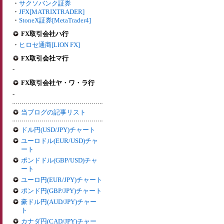
・
サクソバンク証券
・
JFX[MATRIXTRADER]
・
StoneX証券[MetaTrader4]
FX取引会社ハ行
・
ヒロセ通商[LION FX]
FX取引会社マ行
-
FX取引会社ヤ・ワ・ラ行
-
当ブログの記事リスト
ドル円(USD/JPY)チャート
ユーロドル(EUR/USD)チャ
ート
ポンドドル(GBP/USD)チャ
ート
ユーロ円(EUR/JPY)チャート
ポンド円(GBP/JPY)チャート
豪ドル円(AUD/JPY)チャー
ト
カナダ円(CAD/JPY)チャー