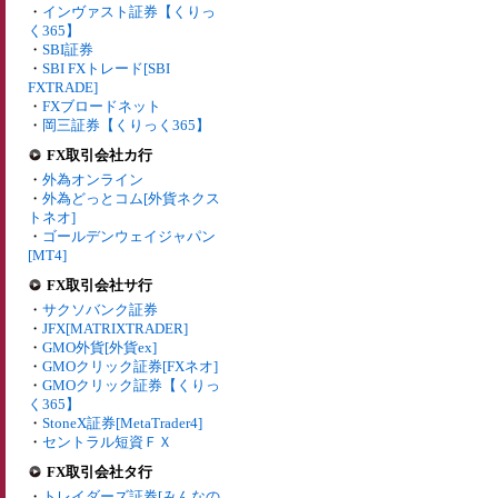
・
インヴァスト証券【くりっ
く365】
・
SBI証券
・
SBI FXトレード[SBI
FXTRADE]
・
FXブロードネット
・
岡三証券【くりっく365】
FX取引会社カ行
・
外為オンライン
・
外為どっとコム[外貨ネクス
トネオ]
・
ゴールデンウェイジャパン
[MT4]
FX取引会社サ行
・
サクソバンク証券
・
JFX[MATRIXTRADER]
・
GMO外貨[外貨ex]
・
GMOクリック証券[FXネオ]
・
GMOクリック証券【くりっ
く365】
・
StoneX証券[MetaTrader4]
・
セントラル短資ＦＸ
FX取引会社タ行
・
トレイダーズ証券[みんなの