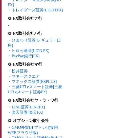
FX]
・
トレイダーズ証券[LIGHTFX]
FX取引会社ナ行
-
FX取引会社ハ行
・
ひまわり証券[レギュラー口
座]
・
ヒロセ通商[LION FX]
・
PayPay銀行[FX]
FX取引会社マ行
・
松井証券
・
マネースクエア
・
マネックス証券[FXPLUS]
・
三菱UFJ eスマート証券[三菱
UFJ eスマート証券FX]
FX取引会社ヤ・ラ・ワ行
・
LINE証券[LINEFX]
・
楽天証券[楽天FX]
オプション取引会社
・
GMO外貨[オプトレ!](専用
WEBブラウザ版)
・
GMOクリック証券[外為オプ