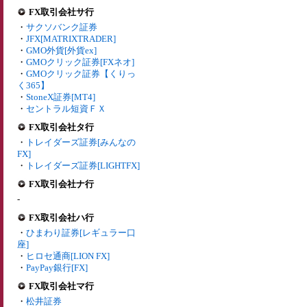
FX取引会社サ行
・
サクソバンク証券
・
JFX[MATRIXTRADER]
・
GMO外貨[外貨ex]
・
GMOクリック証券[FXネオ]
・
GMOクリック証券【くりっ
く365】
・
StoneX証券[MT4]
・
セントラル短資ＦＸ
FX取引会社タ行
・
トレイダーズ証券[みんなの
FX]
・
トレイダーズ証券[LIGHTFX]
FX取引会社ナ行
-
FX取引会社ハ行
・
ひまわり証券[レギュラー口
座]
・
ヒロセ通商[LION FX]
・
PayPay銀行[FX]
FX取引会社マ行
・
松井証券