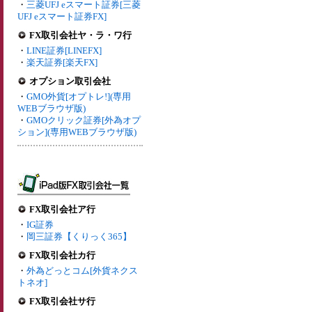
・
三菱UFJ eスマート証券[三菱
UFJ eスマート証券FX]
FX取引会社ヤ・ラ・ワ行
・
LINE証券[LINEFX]
・
楽天証券[楽天FX]
オプション取引会社
・
GMO外貨[オプトレ!](専用
WEBブラウザ版)
・
GMOクリック証券[外為オプ
ション](専用WEBブラウザ版)
FX取引会社ア行
・
IG証券
・
岡三証券【くりっく365】
FX取引会社カ行
・
外為どっとコム[外貨ネクス
トネオ]
FX取引会社サ行