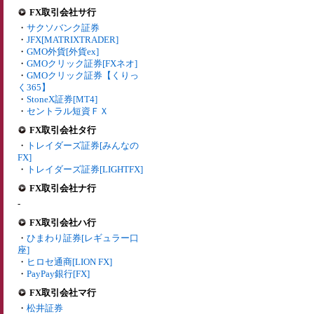
FX取引会社サ行
・
サクソバンク証券
・
JFX[MATRIXTRADER]
・
GMO外貨[外貨ex]
・
GMOクリック証券[FXネオ]
・
GMOクリック証券【くりっ
く365】
・
StoneX証券[MT4]
・
セントラル短資ＦＸ
FX取引会社タ行
・
トレイダーズ証券[みんなの
FX]
・
トレイダーズ証券[LIGHTFX]
FX取引会社ナ行
-
FX取引会社ハ行
・
ひまわり証券[レギュラー口
座]
・
ヒロセ通商[LION FX]
・
PayPay銀行[FX]
FX取引会社マ行
・
松井証券