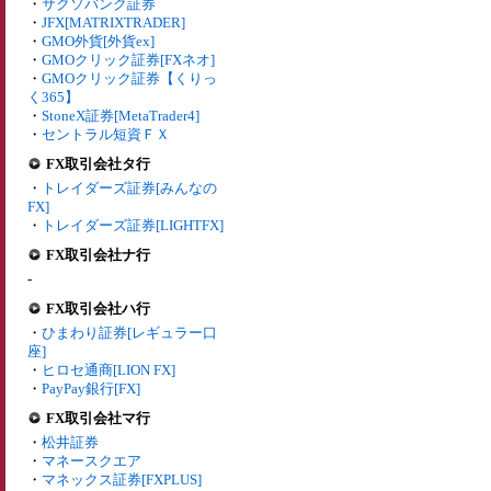
・
サクソバンク証券
・
JFX[MATRIXTRADER]
・
GMO外貨[外貨ex]
・
GMOクリック証券[FXネオ]
・
GMOクリック証券【くりっ
く365】
・
StoneX証券[MetaTrader4]
・
セントラル短資ＦＸ
FX取引会社タ行
・
トレイダーズ証券[みんなの
FX]
・
トレイダーズ証券[LIGHTFX]
FX取引会社ナ行
-
FX取引会社ハ行
・
ひまわり証券[レギュラー口
座]
・
ヒロセ通商[LION FX]
・
PayPay銀行[FX]
FX取引会社マ行
・
松井証券
・
マネースクエア
・
マネックス証券[FXPLUS]