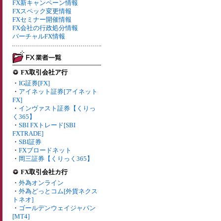
FX新キャンペーン情報
FXスペック変更情報
FXセミナー開催情報
FX会社の行政処分情報
バーチャルFX情報
FX取引会社ア行
・
IG証券[FX]
・
アイネット証券[アイネット
FX]
・
インヴァスト証券【くりっ
く365】
・
SBI FXトレード[SBI
FXTRADE]
・
SBI証券
・
FXブロードネット
・
岡三証券【くりっく365】
FX取引会社カ行
・
外為オンライン
・
外為どっとコム[外貨ネクス
トネオ]
・
ゴールデンウェイジャパン
[MT4]