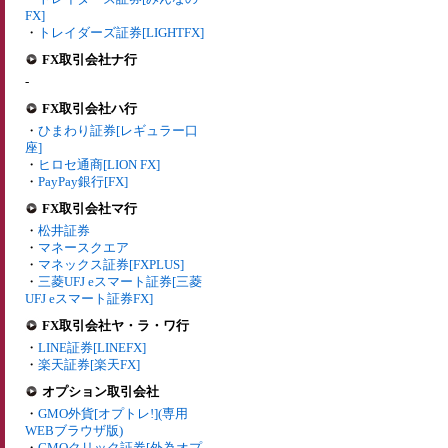
FX]
・
トレイダーズ証券[LIGHTFX]
FX取引会社ナ行
-
FX取引会社ハ行
・
ひまわり証券[レギュラー口
座]
・
ヒロセ通商[LION FX]
・
PayPay銀行[FX]
FX取引会社マ行
・
松井証券
・
マネースクエア
・
マネックス証券[FXPLUS]
・
三菱UFJ eスマート証券[三菱
UFJ eスマート証券FX]
FX取引会社ヤ・ラ・ワ行
・
LINE証券[LINEFX]
・
楽天証券[楽天FX]
オプション取引会社
・
GMO外貨[オプトレ!](専用
WEBブラウザ版)
・
GMOクリック証券[外為オプ