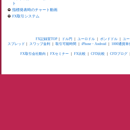
ト
指標発表時のチャート動画
FX取引システム
FX記録室TOP
｜
ドル円
｜
ユーロドル
｜
ポンドドル
｜
ユー
スプレッド
｜
スワップ金利
｜
取引可能時間
｜
iPhone・Android
｜
1000通貨単
FX取引会社動向
｜
FXセミナー
｜
FX比較
｜
CFD比較
｜
CFDブログ