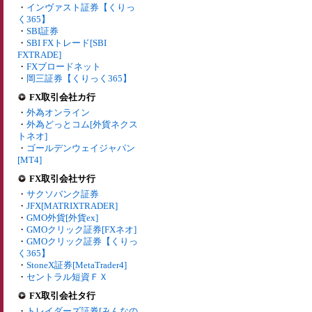
・
インヴァスト証券【くりっ
く365】
・
SBI証券
・
SBI FXトレード[SBI
FXTRADE]
・
FXブロードネット
・
岡三証券【くりっく365】
FX取引会社カ行
・
外為オンライン
・
外為どっとコム[外貨ネクス
トネオ]
・
ゴールデンウェイジャパン
[MT4]
FX取引会社サ行
・
サクソバンク証券
・
JFX[MATRIXTRADER]
・
GMO外貨[外貨ex]
・
GMOクリック証券[FXネオ]
・
GMOクリック証券【くりっ
く365】
・
StoneX証券[MetaTrader4]
・
セントラル短資ＦＸ
FX取引会社タ行
・
トレイダーズ証券[みんなの