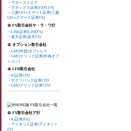
・
マネースクエア
・
マネックス証券[FXPLUS]
・
三菱UFJ eスマート証券[三菱
UFJ eスマート証券FX]
FX取引会社ヤ・ラ・ワ行
・
LINE証券[LINEFX]
・
楽天証券[楽天FX]
オプション取引会社
・
GMO外貨[オプトレ!]
・
GMOクリック証券[外為オプ
ション]
CFD取引会社
・
IG証券CFD
・
サクソバンク証券CFD
・
GMOクリック証券CFD
FX取引会社ア行
・
IG証券[FX]
・
アイネット証券[アイネット
FX]