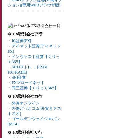
ション](専用WEBブラウザ版)
FX取引会社ア行
・
IG証券[FX]
・
アイネット証券[アイネット
FX]
・
インヴァスト証券【くりっ
く365】
・
SBI FXトレード[SBI
FXTRADE]
・
SBI証券
・
FXブロードネット
・
岡三証券【くりっく365】
FX取引会社カ行
・
外為オンライン
・
外為どっとコム[外貨ネクス
トネオ]
・
ゴールデンウェイジャパン
[MT4]
FX取引会社サ行