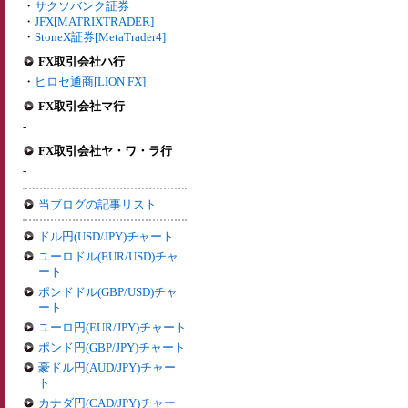
・
サクソバンク証券
・
JFX[MATRIXTRADER]
・
StoneX証券[MetaTrader4]
FX取引会社ハ行
・
ヒロセ通商[LION FX]
FX取引会社マ行
-
FX取引会社ヤ・ワ・ラ行
-
当ブログの記事リスト
ドル円(USD/JPY)チャート
ユーロドル(EUR/USD)チャ
ート
ポンドドル(GBP/USD)チャ
ート
ユーロ円(EUR/JPY)チャート
ポンド円(GBP/JPY)チャート
豪ドル円(AUD/JPY)チャー
ト
カナダ円(CAD/JPY)チャー