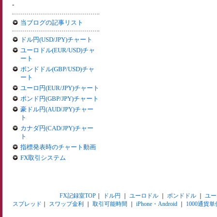
-
当ブログの記事リスト
ドル円(USD/JPY)チャート
ユーロドル(EUR/USD)チャ
ート
ポンドドル(GBP/USD)チャ
ート
ユーロ円(EUR/JPY)チャート
ポンド円(GBP/JPY)チャート
豪ドル円(AUD/JPY)チャー
ト
カナダ円(CAD/JPY)チャー
ト
指標発表時のチャート動画
FX取引システム
FX記録室TOP
｜
ドル円
｜
ユーロドル
｜
ポンドドル
｜
ユー
スプレッド
｜
スワップ金利
｜
取引可能時間
｜
iPhone・Android
｜
1000通貨単