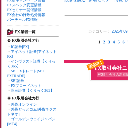
FX新キャンペーン情報
FXスペック変更情報
FXセミナー開催情報
FX会社の行政処分情報
バーチャルFX情報
カテゴリー：
2025年
FX取引会社ア行
1
2
3
4
5
6
・
IG証券[FX]
・
アイネット証券[アイネット
FX]
・
インヴァスト証券【くりっ
表示中！
く365】
FX取引会社
・
SBI FXトレード[SBI
FX取引会社の新着
FXTRADE]
・
SBI証券
・
FXブロードネット
・
岡三証券【くりっく365】
FX取引会社カ行
・
外為オンライン
・
外為どっとコム[外貨ネクス
トネオ]
・
ゴールデンウェイジャパン
[MT4]