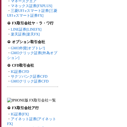
・
マネースクエア
・
マネックス証券[FXPLUS]
・
三菱UFJ eスマート証券[三菱
UFJ eスマート証券FX]
FX取引会社ヤ・ラ・ワ行
・
LINE証券[LINEFX]
・
楽天証券[楽天FX]
オプション取引会社
・
GMO外貨[オプトレ!]
・
GMOクリック証券[外為オプ
ション]
CFD取引会社
・
IG証券CFD
・
サクソバンク証券CFD
・
GMOクリック証券CFD
FX取引会社ア行
・
IG証券[FX]
・
アイネット証券[アイネット
FX]