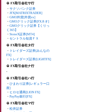
FX取引会社サ行
・
サクソバンク証券
・
JFX[MATRIXTRADER]
・
GMO外貨[外貨ex]
・
GMOクリック証券[FXネオ]
・
GMOクリック証券【くりっ
く365】
・
StoneX証券[MT4]
・
セントラル短資ＦＸ
FX取引会社タ行
・
トレイダーズ証券[みんなの
FX]
・
トレイダーズ証券[LIGHTFX]
FX取引会社ナ行
-
FX取引会社ハ行
・
ひまわり証券[レギュラー口
座]
・
ヒロセ通商[LION FX]
・
PayPay銀行[FX]
FX取引会社マ行
・
松井証券