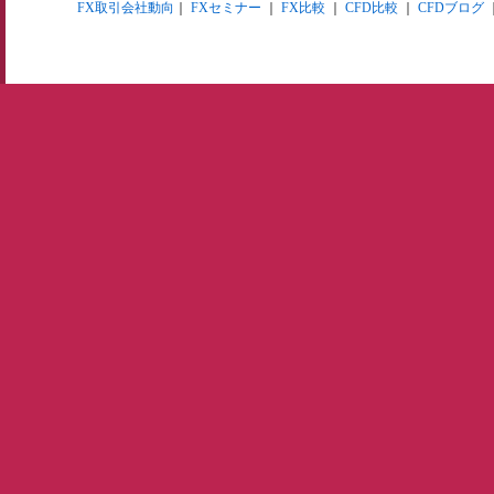
FX取引会社動向
｜
FXセミナー
｜
FX比較
｜
CFD比較
｜
CFDブログ