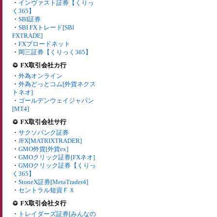
・
インヴァスト証券【くりっ
く365】
・
SBI証券
・
SBI FXトレード[SBI
FXTRADE]
・
FXブロードネット
・
岡三証券【くりっく365】
FX取引会社カ行
・
外為オンライン
・
外為どっとコム[外貨ネクス
トネオ]
・
ゴールデンウェイジャパン
[MT4]
FX取引会社サ行
・
サクソバンク証券
・
JFX[MATRIXTRADER]
・
GMO外貨[外貨ex]
・
GMOクリック証券[FXネオ]
・
GMOクリック証券【くりっ
く365】
・
StoneX証券[MetaTrader4]
・
セントラル短資ＦＸ
FX取引会社タ行
・
トレイダーズ証券[みんなの