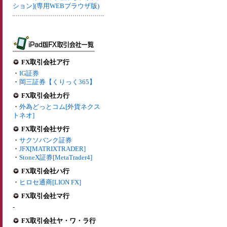
ション](専用WEBブラウザ版)
FX取引会社ア行
・
IG証券
・
岡三証券【くりっく365】
FX取引会社カ行
・
外為どっとコム[外貨ネクス
トネオ]
FX取引会社サ行
・
サクソバンク証券
・
JFX[MATRIXTRADER]
・
StoneX証券[MetaTrader4]
FX取引会社ハ行
・
ヒロセ通商[LION FX]
FX取引会社マ行
-
FX取引会社ヤ・ワ・ラ行