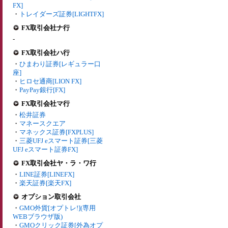
FX]
・
トレイダーズ証券[LIGHTFX]
FX取引会社ナ行
-
FX取引会社ハ行
・
ひまわり証券[レギュラー口
座]
・
ヒロセ通商[LION FX]
・
PayPay銀行[FX]
FX取引会社マ行
・
松井証券
・
マネースクエア
・
マネックス証券[FXPLUS]
・
三菱UFJ eスマート証券[三菱
UFJ eスマート証券FX]
FX取引会社ヤ・ラ・ワ行
・
LINE証券[LINEFX]
・
楽天証券[楽天FX]
オプション取引会社
・
GMO外貨[オプトレ!](専用
WEBブラウザ版)
・
GMOクリック証券[外為オプ