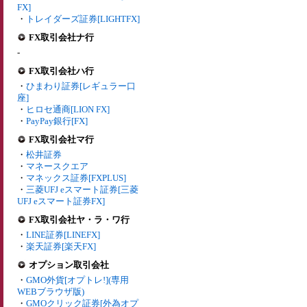
FX]
・
トレイダーズ証券[LIGHTFX]
FX取引会社ナ行
-
FX取引会社ハ行
・
ひまわり証券[レギュラー口
座]
・
ヒロセ通商[LION FX]
・
PayPay銀行[FX]
FX取引会社マ行
・
松井証券
・
マネースクエア
・
マネックス証券[FXPLUS]
・
三菱UFJ eスマート証券[三菱
UFJ eスマート証券FX]
FX取引会社ヤ・ラ・ワ行
・
LINE証券[LINEFX]
・
楽天証券[楽天FX]
オプション取引会社
・
GMO外貨[オプトレ!](専用
WEBブラウザ版)
・
GMOクリック証券[外為オプ