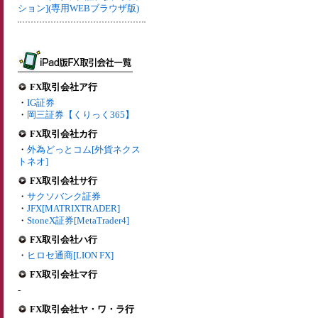
ション](専用WEBブラウザ版)
FX取引会社ア行
・
IG証券
・
岡三証券【くりっく365】
FX取引会社カ行
・
外為どっとコム[外貨ネクス
トネオ]
FX取引会社サ行
・
サクソバンク証券
・
JFX[MATRIXTRADER]
・
StoneX証券[MetaTrader4]
FX取引会社ハ行
・
ヒロセ通商[LION FX]
FX取引会社マ行
-
FX取引会社ヤ・ワ・ラ行