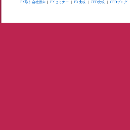
FX取引会社動向
｜
FXセミナー
｜
FX比較
｜
CFD比較
｜
CFDブログ