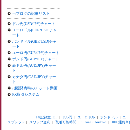
-
当ブログの記事リスト
ドル円(USD/JPY)チャート
ユーロドル(EUR/USD)チャ
ート
ポンドドル(GBP/USD)チャ
ート
ユーロ円(EUR/JPY)チャート
ポンド円(GBP/JPY)チャート
豪ドル円(AUD/JPY)チャー
ト
カナダ円(CAD/JPY)チャー
ト
指標発表時のチャート動画
FX取引システム
FX記録室TOP
｜
ドル円
｜
ユーロドル
｜
ポンドドル
｜
ユー
スプレッド
｜
スワップ金利
｜
取引可能時間
｜
iPhone・Android
｜
1000通貨単