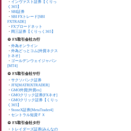
・
インヴァスト証券【くりっ
く365】
・
SBI証券
・
SBI FXトレード[SBI
FXTRADE]
・
FXブロードネット
・
岡三証券【くりっく365】
FX取引会社カ行
・
外為オンライン
・
外為どっとコム[外貨ネクス
トネオ]
・
ゴールデンウェイジャパン
[MT4]
FX取引会社サ行
・
サクソバンク証券
・
JFX[MATRIXTRADER]
・
GMO外貨[外貨ex]
・
GMOクリック証券[FXネオ]
・
GMOクリック証券【くりっ
く365】
・
StoneX証券[MetaTrader4]
・
セントラル短資ＦＸ
FX取引会社タ行
・
トレイダーズ証券[みんなの