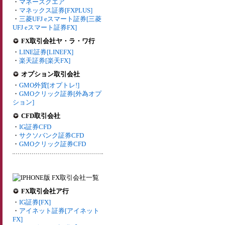
・
マネースクエア
・
マネックス証券[FXPLUS]
・
三菱UFJ eスマート証券[三菱
UFJ eスマート証券FX]
FX取引会社ヤ・ラ・ワ行
・
LINE証券[LINEFX]
・
楽天証券[楽天FX]
オプション取引会社
・
GMO外貨[オプトレ!]
・
GMOクリック証券[外為オプ
ション]
CFD取引会社
・
IG証券CFD
・
サクソバンク証券CFD
・
GMOクリック証券CFD
FX取引会社ア行
・
IG証券[FX]
・
アイネット証券[アイネット
FX]