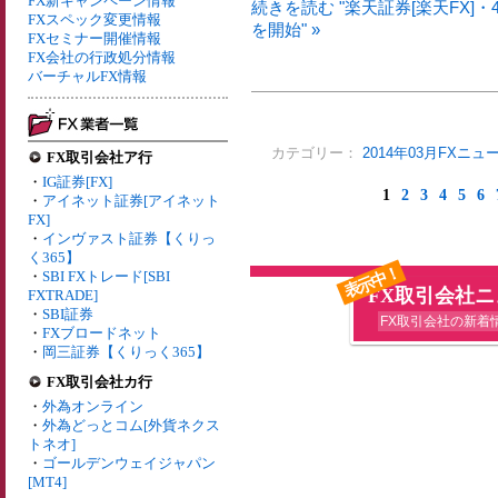
FX新キャンペーン情報
続きを読む "楽天証券[楽天FX]
FXスペック変更情報
を開始" »
FXセミナー開催情報
FX会社の行政処分情報
バーチャルFX情報
カテゴリー：
2014年03月FXニュ
FX取引会社ア行
・
IG証券[FX]
1
2
3
4
5
6
・
アイネット証券[アイネット
FX]
・
インヴァスト証券【くりっ
く365】
表示中！
・
SBI FXトレード[SBI
FX取引会社
FXTRADE]
・
SBI証券
FX取引会社の新着
・
FXブロードネット
・
岡三証券【くりっく365】
FX取引会社カ行
・
外為オンライン
・
外為どっとコム[外貨ネクス
トネオ]
・
ゴールデンウェイジャパン
[MT4]