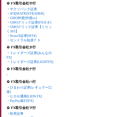
FX取引会社サ行
・
サクソバンク証券
・
JFX[MATRIXTRADER]
・
GMO外貨[外貨ex]
・
GMOクリック証券[FXネオ]
・
GMOクリック証券【くりっ
く365】
・
StoneX証券[MT4]
・
セントラル短資ＦＸ
FX取引会社タ行
・
トレイダーズ証券[みんなの
FX]
・
トレイダーズ証券[LIGHTFX]
FX取引会社ナ行
-
FX取引会社ハ行
・
ひまわり証券[レギュラー口
座]
・
ヒロセ通商[LION FX]
・
PayPay銀行[FX]
FX取引会社マ行
・
松井証券