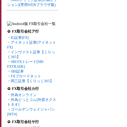
ション](専用WEBブラウザ版)
FX取引会社ア行
・
IG証券[FX]
・
アイネット証券[アイネット
FX]
・
インヴァスト証券【くりっ
く365】
・
SBI FXトレード[SBI
FXTRADE]
・
SBI証券
・
FXブロードネット
・
岡三証券【くりっく365】
FX取引会社カ行
・
外為オンライン
・
外為どっとコム[外貨ネクス
トネオ]
・
ゴールデンウェイジャパン
[MT4]
FX取引会社サ行