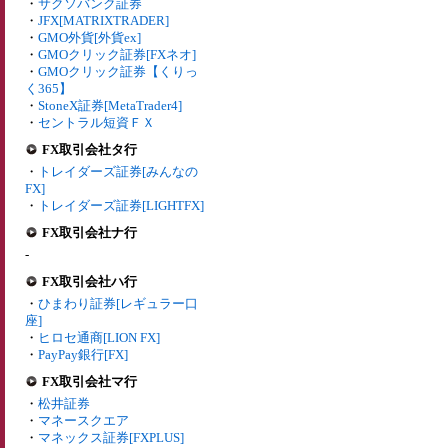
・
サクソバンク証券
・
JFX[MATRIXTRADER]
・
GMO外貨[外貨ex]
・
GMOクリック証券[FXネオ]
・
GMOクリック証券【くりっ
く365】
・
StoneX証券[MetaTrader4]
・
セントラル短資ＦＸ
FX取引会社タ行
・
トレイダーズ証券[みんなの
FX]
・
トレイダーズ証券[LIGHTFX]
FX取引会社ナ行
-
FX取引会社ハ行
・
ひまわり証券[レギュラー口
座]
・
ヒロセ通商[LION FX]
・
PayPay銀行[FX]
FX取引会社マ行
・
松井証券
・
マネースクエア
・
マネックス証券[FXPLUS]