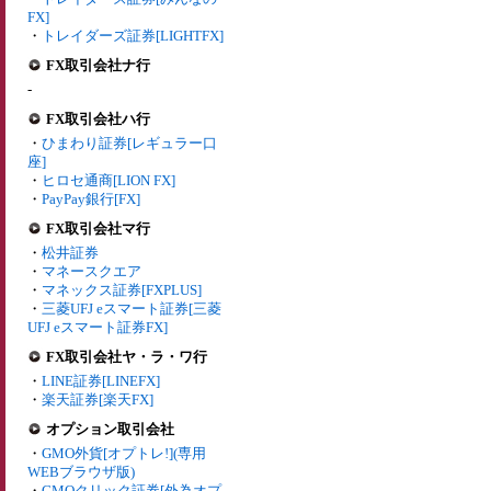
FX]
・
トレイダーズ証券[LIGHTFX]
FX取引会社ナ行
-
FX取引会社ハ行
・
ひまわり証券[レギュラー口
座]
・
ヒロセ通商[LION FX]
・
PayPay銀行[FX]
FX取引会社マ行
・
松井証券
・
マネースクエア
・
マネックス証券[FXPLUS]
・
三菱UFJ eスマート証券[三菱
UFJ eスマート証券FX]
FX取引会社ヤ・ラ・ワ行
・
LINE証券[LINEFX]
・
楽天証券[楽天FX]
オプション取引会社
・
GMO外貨[オプトレ!](専用
WEBブラウザ版)
・
GMOクリック証券[外為オプ