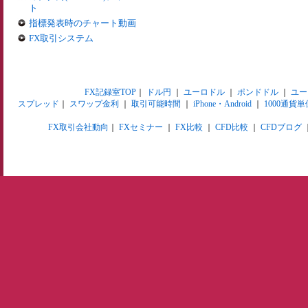
ト
指標発表時のチャート動画
FX取引システム
FX記録室TOP
｜
ドル円
｜
ユーロドル
｜
ポンドドル
｜
ユー
スプレッド
｜
スワップ金利
｜
取引可能時間
｜
iPhone・Android
｜
1000通貨単
FX取引会社動向
｜
FXセミナー
｜
FX比較
｜
CFD比較
｜
CFDブログ