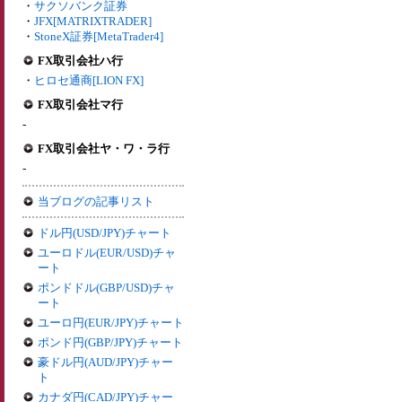
・
サクソバンク証券
・
JFX[MATRIXTRADER]
・
StoneX証券[MetaTrader4]
FX取引会社ハ行
・
ヒロセ通商[LION FX]
FX取引会社マ行
-
FX取引会社ヤ・ワ・ラ行
-
当ブログの記事リスト
ドル円(USD/JPY)チャート
ユーロドル(EUR/USD)チャ
ート
ポンドドル(GBP/USD)チャ
ート
ユーロ円(EUR/JPY)チャート
ポンド円(GBP/JPY)チャート
豪ドル円(AUD/JPY)チャー
ト
カナダ円(CAD/JPY)チャー