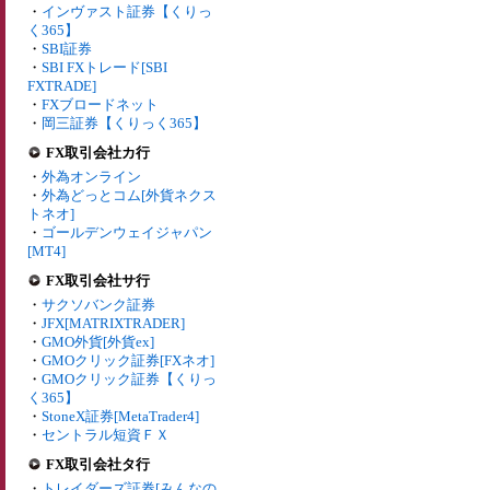
・
インヴァスト証券【くりっ
く365】
・
SBI証券
・
SBI FXトレード[SBI
FXTRADE]
・
FXブロードネット
・
岡三証券【くりっく365】
FX取引会社カ行
・
外為オンライン
・
外為どっとコム[外貨ネクス
トネオ]
・
ゴールデンウェイジャパン
[MT4]
FX取引会社サ行
・
サクソバンク証券
・
JFX[MATRIXTRADER]
・
GMO外貨[外貨ex]
・
GMOクリック証券[FXネオ]
・
GMOクリック証券【くりっ
く365】
・
StoneX証券[MetaTrader4]
・
セントラル短資ＦＸ
FX取引会社タ行
・
トレイダーズ証券[みんなの