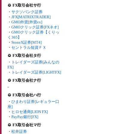
FX取引会社サ行
・
サクソバンク証券
・
JFX[MATRIXTRADER]
・
GMO外貨[外貨ex]
・
GMOクリック証券[FXネオ]
・
GMOクリック証券【くりっ
く365】
・
StoneX証券[MT4]
・
セントラル短資ＦＸ
FX取引会社タ行
・
トレイダーズ証券[みんなの
FX]
・
トレイダーズ証券[LIGHTFX]
FX取引会社ナ行
-
FX取引会社ハ行
・
ひまわり証券[レギュラー口
座]
・
ヒロセ通商[LION FX]
・
PayPay銀行[FX]
FX取引会社マ行
・
松井証券