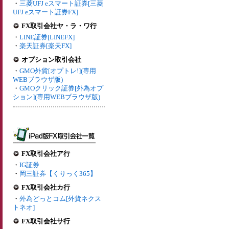
・
三菱UFJ eスマート証券[三菱
UFJ eスマート証券FX]
FX取引会社ヤ・ラ・ワ行
・
LINE証券[LINEFX]
・
楽天証券[楽天FX]
オプション取引会社
・
GMO外貨[オプトレ!](専用
WEBブラウザ版)
・
GMOクリック証券[外為オプ
ション](専用WEBブラウザ版)
FX取引会社ア行
・
IG証券
・
岡三証券【くりっく365】
FX取引会社カ行
・
外為どっとコム[外貨ネクス
トネオ]
FX取引会社サ行