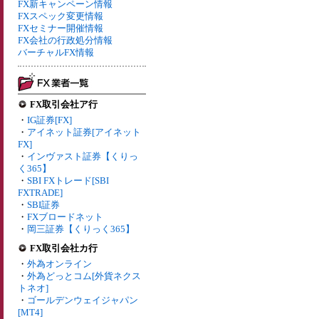
FX新キャンペーン情報
FXスペック変更情報
FXセミナー開催情報
FX会社の行政処分情報
バーチャルFX情報
FX取引会社ア行
・
IG証券[FX]
・
アイネット証券[アイネット
FX]
・
インヴァスト証券【くりっ
く365】
・
SBI FXトレード[SBI
FXTRADE]
・
SBI証券
・
FXブロードネット
・
岡三証券【くりっく365】
FX取引会社カ行
・
外為オンライン
・
外為どっとコム[外貨ネクス
トネオ]
・
ゴールデンウェイジャパン
[MT4]