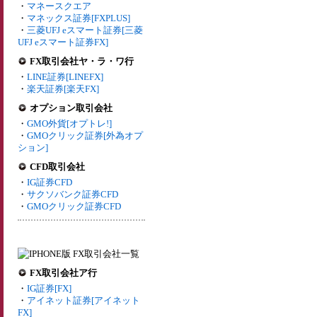
・
マネースクエア
・
マネックス証券[FXPLUS]
・
三菱UFJ eスマート証券[三菱
UFJ eスマート証券FX]
FX取引会社ヤ・ラ・ワ行
・
LINE証券[LINEFX]
・
楽天証券[楽天FX]
オプション取引会社
・
GMO外貨[オプトレ!]
・
GMOクリック証券[外為オプ
ション]
CFD取引会社
・
IG証券CFD
・
サクソバンク証券CFD
・
GMOクリック証券CFD
FX取引会社ア行
・
IG証券[FX]
・
アイネット証券[アイネット
FX]