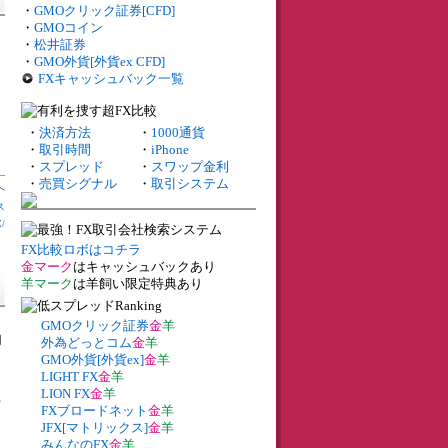
・
GMOクリック証券[CFD]
・
GMOコイン
・
松井証券
・
GMO外貨[外貨ex CFD]
FXキャッシュバック一覧
・
決済方法
・
1000通貨
・
取引時間
・
iPhone
・
スプレッド
・
スワップ金利
・
売買シグナル
・
取引システム
へ
ス
X
/
FX比較ロボはコチラ
金マーク
はキャッシュバックあり
羊マーク
は羊飼い限定特典あり
GMOクリック証券
金
羊
円
外為どっとコム
金
羊
GMO外貨[外貨ex]
金
羊
LIGHT FX
金
羊
LION FX
金
羊
を
FXブロードネット
金
羊
JFX[マトリックス]
金
羊
みんなのFX
金
羊