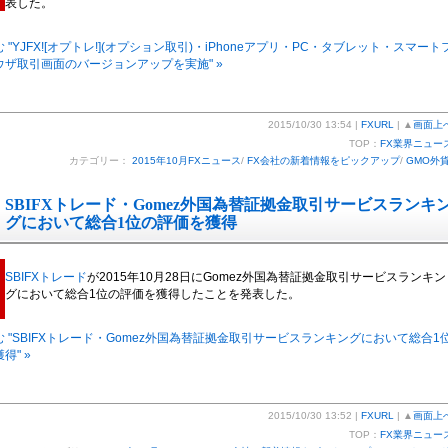
表した。
 "YJFX![オプトレ!](オプション取引)・iPhoneアプリ・PC・タブレット・スマート
ウザ取引画面のバージョンアップを実施" »
2015/10/30 13:54 |
FXURL
| ▲
画面上
TOP：
FX業界ニュー
カテゴリー：
2015年10月FXニュース
/
FX会社の新着情報をピックアップ
/
GMO外
SBIFXトレード・Gomez外国為替証拠金取引サービスランキ
グにおいて総合1位の評価を獲得
SBIFXトレード
が2015年10月28日にGomez外国為替証拠金取引サービスランキン
グにおいて総合1位の評価を獲得したことを発表した。
 "SBIFXトレード・Gomez外国為替証拠金取引サービスランキングにおいて総合1
得" »
2015/10/30 13:52 |
FXURL
| ▲
画面上
TOP：
FX業界ニュー