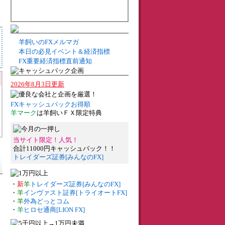
羊飼いのFXメルマガ
本日の必見イベント＆経済指標
FX重要経済指標直前通知
2026年8月3日更新
FXキャッシュバックお得順
羊マーク
は羊飼いＦＸ限定特典
当サイト限定！人気！
合計11000円キャッシュバック！！
トレイダーズ証券[みんなのFX]
・
新
羊
トレイダーズ証券[みんなのFX]
・
羊
インヴァスト証券[トライオートFX]
・
羊
外為どっとコム
・
羊
ヒロセ通商[LION FX]