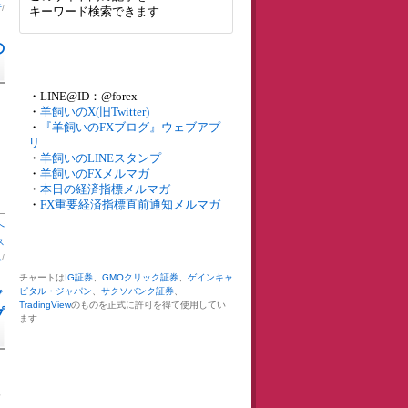
行
/
キーワード検索できます
の
・LINE@ID：@forex
・
羊飼いのX(旧Twitter)
・
『羊飼いのFXブログ』ウェブアプ
リ
・
羊飼いのLINEスタンプ
・
羊飼いのFXメルマガ
・
本日の経済指標メルマガ
・
FX重要経済指標直前通知メルマガ
へ
ス
ム
/
チャートは
IG証券
、
GMOクリック証券
、
ゲインキャ
ピタル・ジャパン
、
サクソバンク証券
、
ブ
TradingView
のものを正式に許可を得て使用してい
プ
ます
発