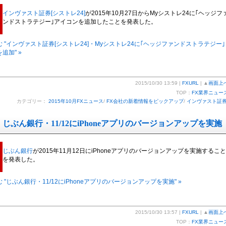
インヴァスト証券[シストレ24]
が2015年10月27日からMyシストレ24に｢ヘッジフ
ンドストラテジー｣アイコンを追加したことを発表した。
 "インヴァスト証券[シストレ24]・Myシストレ24に｢ヘッジファンドストラテジー｣
追加" »
2015/10/30 13:59 |
FXURL
| ▲
画面上
TOP：
FX業界ニュー
カテゴリー：
2015年10月FXニュース
/
FX会社の新着情報をピックアップ
/
インヴァスト証
じぶん銀行・11/12にiPhoneアプリのバージョンアップを実施
じぶん銀行
が2015年11月12日にiPhoneアプリのバージョンアップを実施すること
を発表した。
 "じぶん銀行・11/12にiPhoneアプリのバージョンアップを実施" »
2015/10/30 13:57 |
FXURL
| ▲
画面上
TOP：
FX業界ニュー