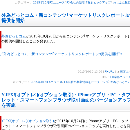
カテゴリー：
2015年10月FXニュース
/
FX会社の新着情報をピックアップ
/
auじぶん銀
外為どっとコム・新コンテンツ｢マーケットリスクレポート｣
提供を開始
外為どっとコム
が2015年10月28日から新コンテンツ｢マーケットリスクレポート｣
の提供を開始したことを発表した。
 "外為どっとコム・新コンテンツ｢マーケットリスクレポート｣の提供を開始" »
2015/10/30 13:56 |
FXURL
| ▲
画面上
TOP：
FX業界ニュー
カテゴリー：
2015年10月FXニュース
/
FX会社の新着情報をピックアップ
/
外為どっとコ
YJFX![オプトレ!](オプション取引)・iPhoneアプリ・PC・タ
レット・スマートフォンブラウザ取引画面のバージョンアッ
を実施
YJFX![オプトレ!](オプション取引)
が2015年10月24日にiPhoneアプリ・PC・タブ
レット・スマートフォンブラウザ取引画面のバージョンアップを実施したことを