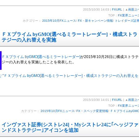
2015/10/30 14:03 |
FXURL
| ▲
画面上
TOP：
FX業界ニュー
カテゴリー：
2015年10月FXニュース
/
FX・新キャンペーン情報
/
トレイダーズ証
ＦＸプライム byGMO[選べるミラートレーダー]・構成ストラ
テジーの入れ替えを実施
ＦＸプライム byGMO[選べるミラートレーダー]
が2015年10月26日に構成ストラテ
ジーの入れ替えを実施したことを発表した。
 "ＦＸプライム byGMO[選べるミラートレーダー]・構成ストラテジーの入れ替えを
2015/10/30 14:01 |
FXURL
| ▲
画面上
TOP：
FX業界ニュー
カテゴリー：
2015年10月FXニュース
/
FX・スペック変更情報
/
ＦＸプライムbyGM
インヴァスト証券[シストレ24]・Myシストレ24に｢ヘッジファ
ンドストラテジー｣アイコンを追加