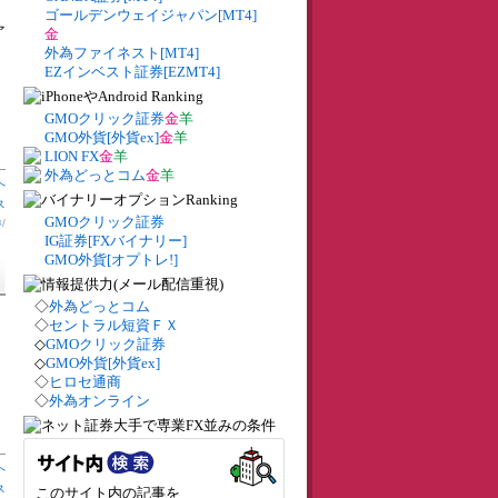
ゴールデンウェイジャパン[MT4]
ァ
金
外為ファイネスト[MT4]
EZインベスト証券[EZMT4]
GMOクリック証券
金
羊
GMO外貨[外貨ex]
金
羊
LION FX
金
羊
外為どっとコム
金
羊
へ
ス
GMOクリック証券
券
/
IG証券[FXバイナリー]
GMO外貨[オプトレ!]
◇
外為どっとコム
◇
セントラル短資ＦＸ
◇
GMOクリック証券
◇
GMO外貨[外貨ex]
◇
ヒロセ通商
◇
外為オンライン
へ
ス
このサイト内の記事を