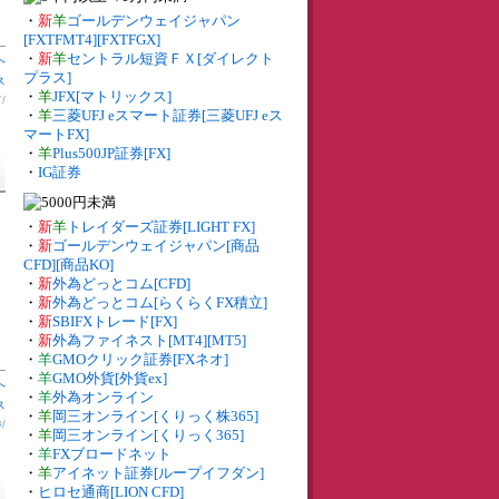
・
新
羊
ゴールデンウェイジャパン
[FXTFMT4][FXTFGX]
・
新
羊
セントラル短資ＦＸ[ダイレクト
へ
プラス]
ス
・
羊
JFX[マトリックス]
ド
/
・
羊
三菱UFJ eスマート証券[三菱UFJ eス
マートFX]
・
羊
Plus500JP証券[FX]
・
IG証券
・
新
羊
トレイダーズ証券[LIGHT FX]
・
新
ゴールデンウェイジャパン[商品
CFD][商品KO]
・
新
外為どっとコム[CFD]
・
新
外為どっとコム[らくらくFX積立]
・
新
SBIFXトレード[FX]
・
新
外為ファイネスト[MT4][MT5]
・
羊
GMOクリック証券[FXネオ]
・
羊
GMO外貨[外貨ex]
へ
・
羊
外為オンライン
ス
・
羊
岡三オンライン[くりっく株365]
券
/
・
羊
岡三オンライン[くりっく365]
・
羊
FXブロードネット
・
羊
アイネット証券[ループイフダン]
・
ヒロセ通商[LION CFD]