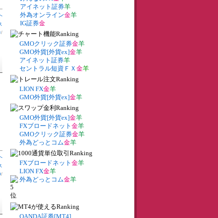
アイネット証券
羊
外為オンライン
金
羊
へ
IG証券
金
ス
券
/
GMOクリック証券
金
羊
GMO外貨[外貨ex]
金
羊
アイネット証券
羊
セントラル短資ＦＸ
金
羊
LION FX
金
羊
GMO外貨[外貨ex]
金
羊
GMO外貨[外貨ex]
金
羊
FXブロードネット
金
羊
GMOクリック証券
金
羊
外為どっとコム
金
羊
へ
FXブロードネット
金
羊
ス
LION FX
金
羊
O
/
外為どっとコム
金
羊
OANDA証券[MT4]