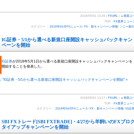
2018/05/01 13:26 |
FXURL
| ▲
画面上
TOP：
FX業界ニュー
カテゴリー：
2018年04月FXニュース
/
FX・新キャンペーン情報
/
ソニー銀
IG証券・5/1から選べる新規口座開設キャッシュバックキャン
ペーンを開始
IG証券
が2018年5月1日から選べる新規口座開設キャッシュバックキャンペーンを
開始することを発表した。
 "IG証券・5/1から選べる新規口座開設キャッシュバックキャンペーンを開始" »
2018/05/01 13:17 |
FXURL
| ▲
画面上
TOP：
FX業界ニュー
カテゴリー：
2018年04月FXニュース
/
FX・新キャンペーン情報
/
IG証
SBI FXトレード[SBI FXTRADE]・4/27から羊飼いのFXブロ
タイアップキャンペーンを開始