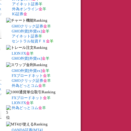
アイネット証券
羊
へ
外為オンライン
金
羊
ス
IG証券
金
X
/
GMOクリック証券
金
羊
を
GMO外貨[外貨ex]
金
羊
アイネット証券
羊
セントラル短資ＦＸ
金
羊
た
LION FX
金
羊
GMO外貨[外貨ex]
金
羊
GMO外貨[外貨ex]
金
羊
FXブロードネット
金
羊
GMOクリック証券
金
羊
へ
外為どっとコム
金
羊
ス
券
/
FXブロードネット
金
羊
LION FX
金
羊
外為どっとコム
金
羊
OANDA証券[MT4]