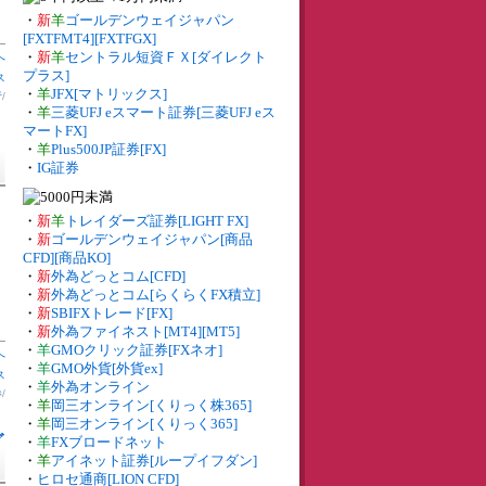
・
新
羊
ゴールデンウェイジャパン
[FXTFMT4][FXTFGX]
・
新
羊
セントラル短資ＦＸ[ダイレクト
へ
プラス]
ス
・
羊
JFX[マトリックス]
行
/
・
羊
三菱UFJ eスマート証券[三菱UFJ eス
マートFX]
・
羊
Plus500JP証券[FX]
・
IG証券
・
新
羊
トレイダーズ証券[LIGHT FX]
・
新
ゴールデンウェイジャパン[商品
CFD][商品KO]
・
新
外為どっとコム[CFD]
・
新
外為どっとコム[らくらくFX積立]
・
新
SBIFXトレード[FX]
・
新
外為ファイネスト[MT4][MT5]
・
羊
GMOクリック証券[FXネオ]
へ
・
羊
GMO外貨[外貨ex]
ス
・
羊
外為オンライン
券
/
・
羊
岡三オンライン[くりっく株365]
・
羊
岡三オンライン[くりっく365]
グ
・
羊
FXブロードネット
・
羊
アイネット証券[ループイフダン]
・
ヒロセ通商[LION CFD]