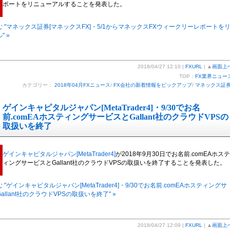
ポートをリニューアルすることを発表した。
 "マネックス証券[マネックスFX]・5/1からマネックスFXウィークリーレポートを
" »
2018/04/27 12:10 |
FXURL
| ▲
画面上
TOP：
FX業界ニュー
カテゴリー：
2018年04月FXニュース
/
FX会社の新着情報をピックアップ
/
マネックス証
ゲインキャピタルジャパン[MetaTrader4]・9/30でお名
前.comEAホスティングサービスとGallant社のクラウドVPSの
取扱いを終了
ゲインキャピタルジャパン[MetaTrader4]
が2018年9月30日でお名前.comEAホステ
ィングサービスとGallant社のクラウドVPSの取扱いを終了することを発表した。
 "ゲインキャピタルジャパン[MetaTrader4]・9/30でお名前.comEAホスティングサ
allant社のクラウドVPSの取扱いを終了" »
2018/04/27 12:09 |
FXURL
| ▲
画面上