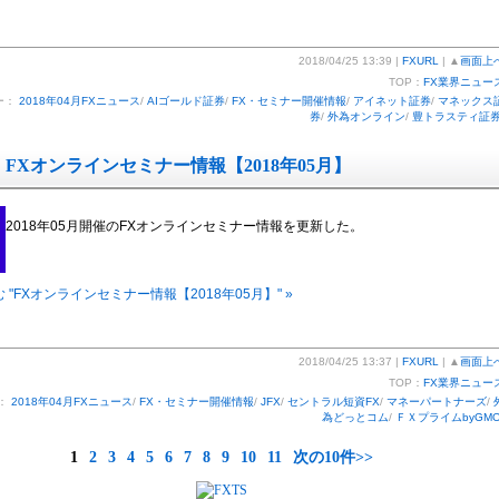
2018/04/25 13:39 |
FXURL
| ▲
画面上
TOP：
FX業界ニュー
ー：
2018年04月FXニュース
/
AIゴールド証券
/
FX・セミナー開催情報
/
アイネット証券
/
マネックス
券
/
外為オンライン
/
豊トラスティ証
FXオンラインセミナー情報【2018年05月】
2018年05月開催のFXオンラインセミナー情報を更新した。
 "FXオンラインセミナー情報【2018年05月】" »
2018/04/25 13:37 |
FXURL
| ▲
画面上
TOP：
FX業界ニュー
：
2018年04月FXニュース
/
FX・セミナー開催情報
/
JFX
/
セントラル短資FX
/
マネーパートナーズ
/
為どっとコム
/
ＦＸプライムbyGM
1
2
3
4
5
6
7
8
9
10
11
次の10件>>