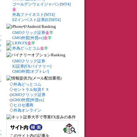
ゴールデンウェイジャパン[MT4]
金
外為ファイネスト[MT4]
リ
EZインベスト証券[EZMT4]
GMOクリック証券
金
羊
GMO外貨[外貨ex]
金
羊
へ
LION FX
金
羊
ス
外為どっとコム
金
羊
券
/
GMOクリック証券
IG証券[FXバイナリー]
GMO外貨[オプトレ!]
◇
外為どっとコム
◇
セントラル短資ＦＸ
◇
GMOクリック証券
◇
GMO外貨[外貨ex]
◇
ヒロセ通商
◇
外為オンライン
へ
このサイト内の記事を