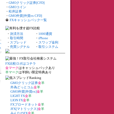
・
GMOクリック証券[CFD]
・
GMOコイン
・
松井証券
・
GMO外貨[外貨ex CFD]
FXキャッシュバック一覧
・
決済方法
・
1000通貨
・
取引時間
・
iPhone
・
スプレッド
・
スワップ金利
へ
・
売買シグナル
・
取引システム
ス
ド
/
FX比較ロボはコチラ
金マーク
はキャッシュバックあり
羊マーク
は羊飼い限定特典あり
バ
GMOクリック証券
金
羊
外為どっとコム
金
羊
GMO外貨[外貨ex]
金
羊
LIGHT FX
金
羊
LION FX
金
羊
FXブロードネット
金
羊
JFX[マトリックス]
金
羊
みんなのFX
金
羊