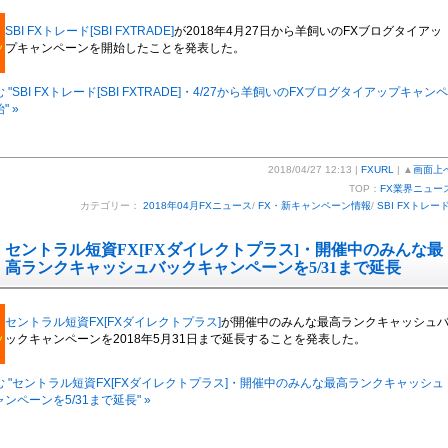
SBI FXトレード[SBI FXTRADE]
が2018年4月27日から羊飼いのFXブログタイアッ
プキャンペーンを開始したことを発表した。
"SBI FXトレード[SBI FXTRADE]・4/27から羊飼いのFXブログタイアップキャンペ
" »
2018/04/27 12:13 |
FXURL
| ▲
画面上
TOP：
FX業界ニュー
カテゴリー：
2018年04月FXニュース
/
FX・新キャンペーン情報
/
SBI FXトレー
セントラル短資FX[FXダイレクトプラス]・開催中のみんな最
高ランクキャッシュバックキャンペーンを5/31まで延長
セントラル短資FX[FXダイレクトプラス]
が開催中のみんな最高ランクキャッシュ
ックキャンペーンを2018年5月31日まで延長することを発表した。
 "セントラル短資FX[FXダイレクトプラス]・開催中のみんな最高ランクキャッシュ
ンペーンを5/31まで延長" »