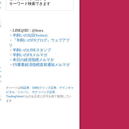
ス
キーワード検索できます
券
/
・LINE@ID：@forex
・
羊飼いのX(旧Twitter)
・
『羊飼いのFXブログ』ウェブアプ
リ
・
羊飼いのLINEスタンプ
・
羊飼いのFXメルマガ
・
本日の経済指標メルマガ
・
FX重要経済指標直前通知メルマガ
へ
ス
券
/
チャートは
IG証券
、
GMOクリック証券
、
ゲインキャ
ピタル・ジャパン
、
サクソバンク証券
、
TradingView
のものを正式に許可を得て使用してい
ます