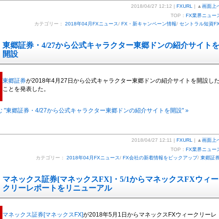
2018/04/27 12:12 |
FXURL
| ▲
画面上
TOP：
FX業界ニュー
カテゴリー：
2018年04月FXニュース
/
FX・新キャンペーン情報
/
セントラル短資F
東郷証券・4/27から公式キャラクター東郷ドンの紹介サイト
開設
東郷証券
が2018年4月27日から公式キャラクター東郷ドンの紹介サイトを開設し
ことを発表した。
 "東郷証券・4/27から公式キャラクター東郷ドンの紹介サイトを開設" »
2018/04/27 12:11 |
FXURL
| ▲
画面上
TOP：
FX業界ニュー
カテゴリー：
2018年04月FXニュース
/
FX会社の新着情報をピックアップ
/
東郷証
マネックス証券[マネックスFX]・5/1からマネックスFXウィー
クリーレポートをリニューアル
マネックス証券[マネックスFX]
が2018年5月1日からマネックスFXウィークリーレ