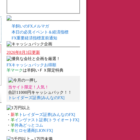
羊飼いのFXメルマガ
本日の必見イベント＆経済指標
FX重要経済指標直前通知
2026年8月3日更新
FXキャッシュバックお得順
羊マーク
は羊飼いＦＸ限定特典
当サイト限定！人気！
合計11000円キャッシュバック！！
トレイダーズ証券[みんなのFX]
・
新
羊
トレイダーズ証券[みんなのFX]
・
羊
インヴァスト証券[トライオートFX]
・
羊
外為どっとコム
・
羊
ヒロセ通商[LION FX]