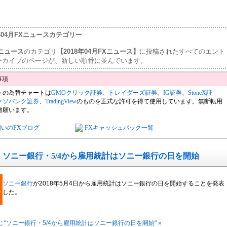
8年04月FXニュースカテゴリー
ニュース
のカテゴリ
【2018年04月FXニュース】
に投稿されたすべてのエント
ーカイブのページが、新しい順番に並んでいます。
トの為替チャートは
GMOクリック証券
、
トレイダーズ証券
、
IG証券
、
StoneX証
クソバンク証券
、
TradingView
のものを正式な許可を得て使用しています。無断転用
慮願います。
飼いのFXブログ
FXキャッシュバック一覧
ソニー銀行・5/4から雇用統計はソニー銀行の日を開始
ソニー銀行
が2018年5月4日から雇用統計はソニー銀行の日を開始することを発表
した。
 "ソニー銀行・5/4から雇用統計はソニー銀行の日を開始" »