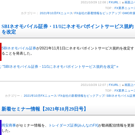
2021/10/29 12:08 |
FXURL
| ▲
画面上
TOP：
FX業界ニュー
カテゴリー：
2021年10月FXニュース
/
FX会社の新着情報をピックアップ
/
GMO外
SBIネオモバイル証券・11/1にネオモバポイントサービス規約
を改定
SBIネオモバイル証券
が2021年11月1日にネオモバポイントサービス規約を改定す
ることを発表した。
 "SBIネオモバイル証券・11/1にネオモバポイントサービス規約を改定" »
2021/10/29 12:07 |
FXURL
| ▲
画面上
TOP：
FX業界ニュー
カテゴリー：
2021年10月FXニュース
/
FX会社の新着情報をピックアップ
/
SBIネオモバイル証
新着セミナー情報【2021年10月29日号】
岡安商事
がセミナー情報を、
トレイダーズ証券[みんなのFX]
が動画配信情報を更新
した。