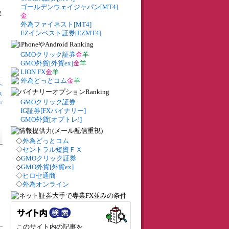
ゴールデンウェイジャパン[MT4]
取
金
外為ファイネスト[MT4]
EZインベスト証券[EZMT4]
GMOクリック証券
金
羊
GMO外貨[外貨ex]
金
羊
LION FX
金
羊
外為どっとコム
金
羊
へ
ス
GMOクリック証券
券
/
IG証券[FXバイナリー]
GMO外貨[オプトレ!]
◇
外為どっとコム
◇
セントラル短資ＦＸ
◇
GMOクリック証券
◇
GMO外貨[外貨ex]
◇
ヒロセ通商
◇
外為オンライン
このサイト内の記事を