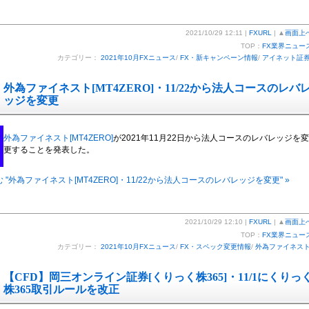
2021/10/29 12:11 |
FXURL
| ▲
画面上
TOP：
FX業界ニュー
カテゴリー：
2021年10月FXニュース
/
FX・新キャンペーン情報
/
アイネット証
外為ファイネスト[MT4ZERO]・11/22から法人コースのレバ
ッジを変更
外為ファイネスト[MT4ZERO]
が2021年11月22日から法人コースのレバレッジを変
更することを発表した。
 "外為ファイネスト[MT4ZERO]・11/22から法人コースのレバレッジを変更" »
2021/10/29 12:10 |
FXURL
| ▲
画面上
TOP：
FX業界ニュー
カテゴリー：
2021年10月FXニュース
/
FX・スペック変更情報
/
外為ファイネス
【CFD】岡三オンライン証券[くりっく株365]・11/1にくりっ
株365取引ルールを改正