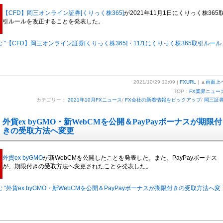
【CFD】岡三オンライン証券[くりっく株365]
が2021年11月1日にくりっく株365
引ルールを改正することを発表した。
 "【CFD】岡三オンライン証券[くりっく株365]・11/1にくりっく株365取引ルール
2021/10/29 12:09 |
FXURL
| ▲
画面上
TOP：
FX業界ニュー
カテゴリー：
2021年10月FXニュース
/
FX会社の新着情報をピックアップ
/
岡三証
外貨ex byGMO・新WebCMを公開＆PayPayボーナスが期限付
きの受取方法へ変更
外貨ex byGMO
が新WebCMを公開したことを発表した。また、PayPayボーナス
が、期限付きの受取方法へ変更されたことを発表した。
 "外貨ex byGMO・新WebCMを公開＆PayPayボーナスが期限付きの受取方法へ変