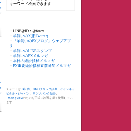
へ
キーワード検索できます
ス
貨
/
・LINE@ID：@forex
・
羊飼いのX(旧Twitter)
・
『羊飼いのFXブログ』ウェブアプ
リ
・
羊飼いのLINEスタンプ
・
羊飼いのFXメルマガ
・
本日の経済指標メルマガ
・
FX重要経済指標直前通知メルマガ
へ
ス
チャートは
IG証券
、
GMOクリック証券
、
ゲインキャ
券
/
ピタル・ジャパン
、
サクソバンク証券
、
TradingView
のものを正式に許可を得て使用してい
ます