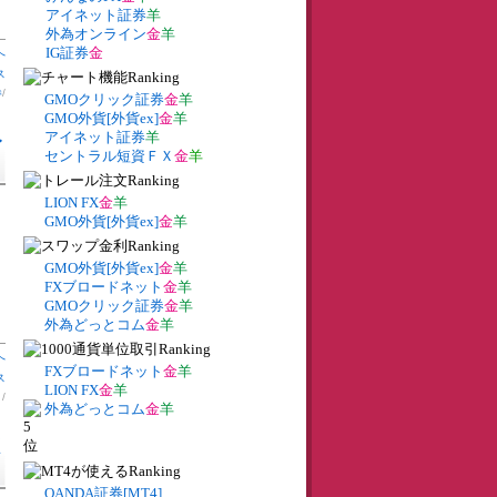
アイネット証券
羊
外為オンライン
金
羊
IG証券
金
へ
ス
券
/
GMOクリック証券
金
羊
GMO外貨[外貨ex]
金
羊
アイネット証券
羊
レ
セントラル短資ＦＸ
金
羊
LION FX
金
羊
GMO外貨[外貨ex]
金
羊
GMO外貨[外貨ex]
金
羊
FXブロードネット
金
羊
GMOクリック証券
金
羊
外為どっとコム
金
羊
へ
FXブロードネット
金
羊
ス
LION FX
金
羊
ト
/
外為どっとコム
金
羊
く
OANDA証券[MT4]