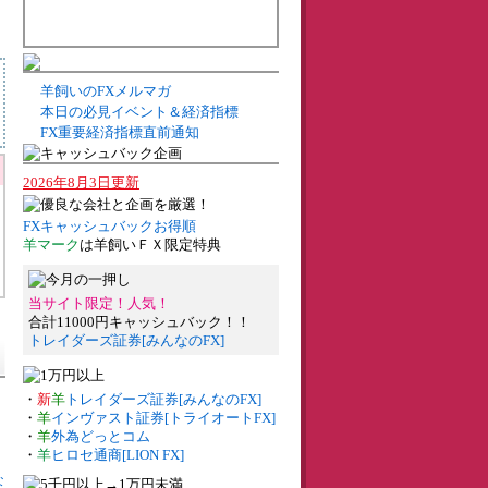
羊飼いのFXメルマガ
本日の必見イベント＆経済指標
FX重要経済指標直前通知
2026年8月3日更新
FXキャッシュバックお得順
羊マーク
は羊飼いＦＸ限定特典
当サイト限定！人気！
合計11000円キャッシュバック！！
トレイダーズ証券[みんなのFX]
・
新
羊
トレイダーズ証券[みんなのFX]
・
羊
インヴァスト証券[トライオートFX]
・
羊
外為どっとコム
・
羊
ヒロセ通商[LION FX]
な