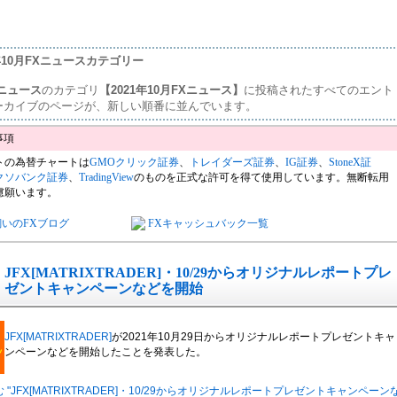
1年10月FXニュースカテゴリー
ニュース
のカテゴリ
【2021年10月FXニュース】
に投稿されたすべてのエント
ーカイブのページが、新しい順番に並んでいます。
トの為替チャートは
GMOクリック証券
、
トレイダーズ証券
、
IG証券
、
StoneX証
クソバンク証券
、
TradingView
のものを正式な許可を得て使用しています。無断転用
慮願います。
飼いのFXブログ
FXキャッシュバック一覧
JFX[MATRIXTRADER]・10/29からオリジナルレポートプレ
ゼントキャンペーンなどを開始
JFX[MATRIXTRADER]
が2021年10月29日からオリジナルレポートプレゼントキャ
ンペーンなどを開始したことを発表した。
 "JFX[MATRIXTRADER]・10/29からオリジナルレポートプレゼントキャンペーン