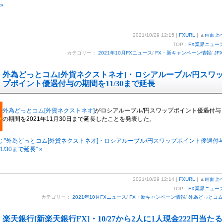
»
2021/10/29 12:15 |
FXURL
| ▲
画面上
TOP：
FX業界ニュー
カテゴリー：
2021年10月FXニュース
/
FX・新キャンペーン情報
/
JF
外為どっとコム[外貨ネクストネオ]・ロシアルーブル/円スワ
プポイント優遇付与の期間を11/30まで延長
外為どっとコム[外貨ネクストネオ]
がロシアルーブル/円スワップポイント優遇付与
の期間を2021年11月30日まで延長したことを発表した。
む "外為どっとコム[外貨ネクストネオ]・ロシアルーブル/円スワップポイント優遇付
/30まで延長" »
2021/10/29 12:14 |
FXURL
| ▲
画面上
TOP：
FX業界ニュー
カテゴリー：
2021年10月FXニュース
/
FX・新キャンペーン情報
/
外為どっとコ
楽天銀行[新楽天銀行FX]・10/27から2人に1人現金222円当た