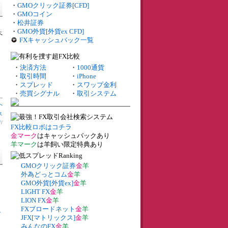
・
GMOクリック証券[CFD]
・
GMOコイン
・
松井証券
・
GMO外貨[外貨ex CFD]
ペ
FXキャッシュバック一覧
・
決済方法
・
1000通貨
・
取引時間
・
iPhone
・
スプレッド
・
スワップ金利
・
売買シグナル
・
取引システム
へ
ス
行
/
FX比較ロボはコチラ
金マーク
はキャッシュバックあり
羊マーク
は羊飼い限定特典あり
GMOクリック証券
金
羊
外為どっとコム
金
羊
GMO外貨[外貨ex]
金
羊
LIGHT FX
金
羊
LION FX
金
羊
FXブロードネット
金
羊
ン
JFX[マトリックス]
金
羊
みんなのFX
金
羊