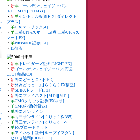
・
新
羊
ゴールデンウェイジャパン
[FXTFMT4][FXTFGX]
・
新
羊
セントラル短資ＦＸ[ダイレクト
プラス]
へ
・
羊
JFX[マトリックス]
ス
・
羊
三菱UFJ eスマート証券[三菱UFJ eス
X
/
マートFX]
・
羊
Plus500JP証券[FX]
ッ
・
IG証券
・
新
羊
トレイダーズ証券[LIGHT FX]
・
新
ゴールデンウェイジャパン[商品
CFD][商品KO]
・
新
外為どっとコム[CFD]
・
新
外為どっとコム[らくらくFX積立]
与
・
新
SBIFXトレード[FX]
・
新
外為ファイネスト[MT4][MT5]
・
羊
GMOクリック証券[FXネオ]
・
羊
GMO外貨[外貨ex]
・
羊
外為オンライン
へ
・
羊
岡三オンライン[くりっく株365]
ス
・
羊
岡三オンライン[くりっく365]
ム
/
・
羊
FXブロードネット
・
羊
アイネット証券[ループイフダン]
る
・
ヒロセ通商[LION CFD]