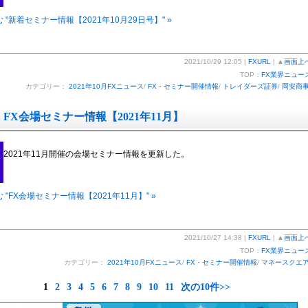
 "新着セミナー情報【2021年10月29日号】" »
2021/10/29 12:05 |
FXURL
| ▲
画面上
TOP：
FX業界ニュー
カテゴリー：
2021年10月FXニュース
/
FX・セミナー開催情報
/
トレイダーズ証券
/
岡安商
FX会場セミナー情報【2021年11月】
2021年11月開催の会場セミナー情報を更新した。
 "FX会場セミナー情報【2021年11月】" »
2021/10/27 14:38 |
FXURL
| ▲
画面上
TOP：
FX業界ニュー
カテゴリー：
2021年10月FXニュース
/
FX・セミナー開催情報
/
マネースクエ
1
2
3
4
5
6
7
8
9
10
11
次の10件>>