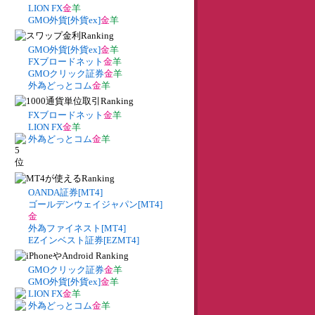
LION FX
金
羊
GMO外貨[外貨ex]
金
羊
GMO外貨[外貨ex]
金
羊
FXブロードネット
金
羊
GMOクリック証券
金
羊
外為どっとコム
金
羊
FXブロードネット
金
羊
LION FX
金
羊
外為どっとコム
金
羊
OANDA証券[MT4]
ゴールデンウェイジャパン[MT4]
金
外為ファイネスト[MT4]
EZインベスト証券[EZMT4]
GMOクリック証券
金
羊
GMO外貨[外貨ex]
金
羊
LION FX
金
羊
外為どっとコム
金
羊