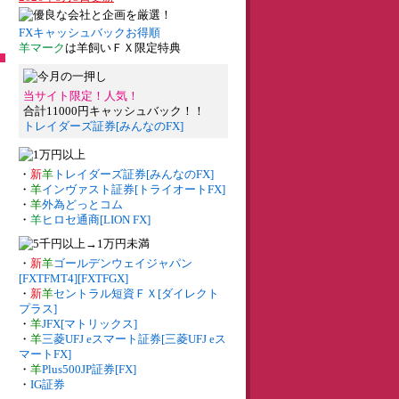
FXキャッシュバックお得順
羊マーク
は羊飼いＦＸ限定特典
当サイト限定！人気！
合計11000円キャッシュバック！！
トレイダーズ証券[みんなのFX]
・
新
羊
トレイダーズ証券[みんなのFX]
・
羊
インヴァスト証券[トライオートFX]
・
羊
外為どっとコム
・
羊
ヒロセ通商[LION FX]
・
新
羊
ゴールデンウェイジャパン
[FXTFMT4][FXTFGX]
・
新
羊
セントラル短資ＦＸ[ダイレクト
プラス]
・
羊
JFX[マトリックス]
・
羊
三菱UFJ eスマート証券[三菱UFJ eス
マートFX]
・
羊
Plus500JP証券[FX]
・
IG証券