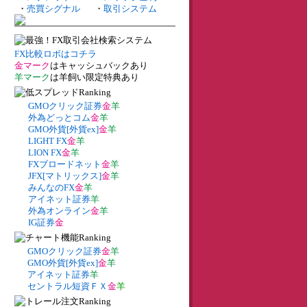
・
売買シグナル
・
取引システム
FX比較ロボはコチラ
金マーク
はキャッシュバックあり
羊マーク
は羊飼い限定特典あり
GMOクリック証券
金
羊
外為どっとコム
金
羊
GMO外貨[外貨ex]
金
羊
LIGHT FX
金
羊
LION FX
金
羊
FXブロードネット
金
羊
JFX[マトリックス]
金
羊
みんなのFX
金
羊
アイネット証券
羊
外為オンライン
金
羊
IG証券
金
GMOクリック証券
金
羊
GMO外貨[外貨ex]
金
羊
アイネット証券
羊
セントラル短資ＦＸ
金
羊