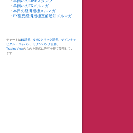
・
羊飼いのLINEスタンプ
・
羊飼いのFXメルマガ
・
本日の経済指標メルマガ
・
FX重要経済指標直前通知メルマガ
チャートは
IG証券
、
GMOクリック証券
、
ゲインキャ
ピタル・ジャパン
、
サクソバンク証券
、
TradingView
のものを正式に許可を得て使用してい
ます