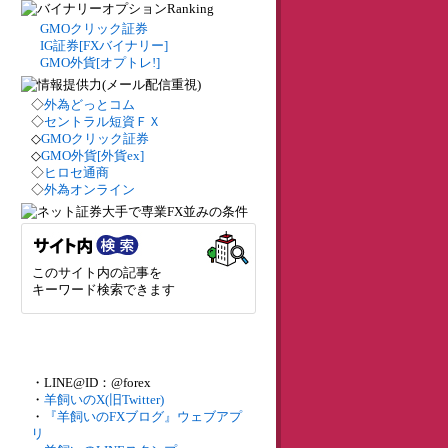
GMOクリック証券
IG証券[FXバイナリー]
GMO外貨[オプトレ!]
◇
外為どっとコム
◇
セントラル短資ＦＸ
◇
GMOクリック証券
◇
GMO外貨[外貨ex]
◇
ヒロセ通商
◇
外為オンライン
このサイト内の記事を
キーワード検索できます
・LINE@ID：@forex
・
羊飼いのX(旧Twitter)
・
『羊飼いのFXブログ』ウェブアプ
リ