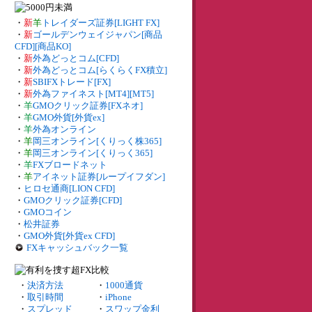
・
新
羊
トレイダーズ証券[LIGHT FX]
・
新
ゴールデンウェイジャパン[商品
CFD][商品KO]
・
新
外為どっとコム[CFD]
・
新
外為どっとコム[らくらくFX積立]
・
新
SBIFXトレード[FX]
・
新
外為ファイネスト[MT4][MT5]
・
羊
GMOクリック証券[FXネオ]
・
羊
GMO外貨[外貨ex]
・
羊
外為オンライン
・
羊
岡三オンライン[くりっく株365]
・
羊
岡三オンライン[くりっく365]
・
羊
FXブロードネット
・
羊
アイネット証券[ループイフダン]
・
ヒロセ通商[LION CFD]
・
GMOクリック証券[CFD]
・
GMOコイン
・
松井証券
・
GMO外貨[外貨ex CFD]
FXキャッシュバック一覧
・
決済方法
・
1000通貨
・
取引時間
・
iPhone
・
スプレッド
・
スワップ金利