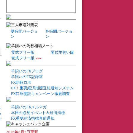
ル
夏時間バージョ
冬時間バージョ
ン
ン
零式フリー版
零式羊飼い版
壱式フリー版
new
羊飼いのFXブログ
羊飼いのFX記録室
FX比較ロボ
FX！重要経済指標直前通知システム
FX口座開設キャンペーン徹底調査
羊飼いのFXメルマガ
へ
本日の必見イベント＆経済指標
ス
FX重要経済指標直前通知
X
/
2026年8月3日更新