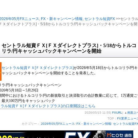
2026年05月FXニュース
,
FX・新キャンペーン情報
,
セントラル短資FX
>>セントラ
ＦＸダイレクトプラス]・5/18からトルコリラ/円キャッシュバックキャンペーンを開
セントラル短資ＦＸ[ＦＸダイレクトプラス]・5/18からトルコ
リラ/円キャッシュバックキャンペーンを開始
セントラル短資ＦＸ[ＦＸダイレクトプラス]
が2026年5月18日からトルコリラ/円キ
ャッシュバックキャンペーンを開始することを発表した。
リラ/円キャッシュバックキャンペーン
26年5月18日～5月29日
期間中におけるトルコリラ/円の新規取引と決済取引の合計数量に応じて、1万通貨ご
、最大100万円をキャッシュバック
トラル短資ＦＸ[ＦＸダイレクトプラス]の口座開設はこちら
2026/05/15 11:55|
FXURL
| ▲
画面上
TOP：
FX業界ニュー
カテゴリー：
2026年05月FXニュース
/
FX・新キャンペーン情報
/
セントラル短資F