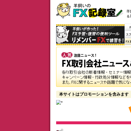
羊
＆
本サイトはプロモーションを含みます