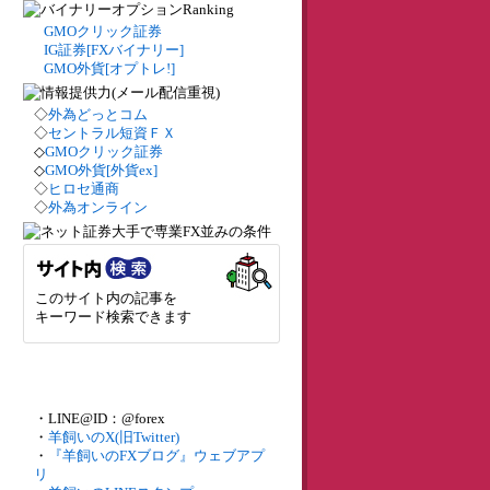
GMOクリック証券
IG証券[FXバイナリー]
GMO外貨[オプトレ!]
◇
外為どっとコム
◇
セントラル短資ＦＸ
◇
GMOクリック証券
◇
GMO外貨[外貨ex]
◇
ヒロセ通商
◇
外為オンライン
このサイト内の記事を
キーワード検索できます
・LINE@ID：@forex
・
羊飼いのX(旧Twitter)
・
『羊飼いのFXブログ』ウェブアプ
リ