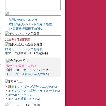
羊飼いのFXメルマガ
本日の必見イベント＆経済指標
FX重要経済指標直前通知
2026年8月3日更新
FXキャッシュバックお得順
羊マーク
は羊飼いＦＸ限定特典
当サイト限定！人気！
合計11000円キャッシュバック！！
トレイダーズ証券[みんなのFX]
・
新
羊
トレイダーズ証券[みんなのFX]
こ
・
羊
インヴァスト証券[トライオートFX]
・
羊
外為どっとコム
・
羊
ヒロセ通商[LION FX]