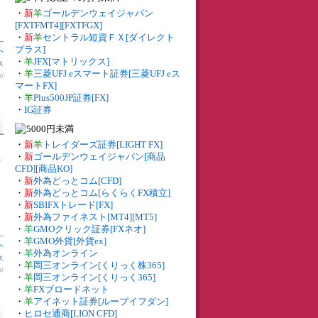
・
新
羊
ゴールデンウェイジャパン
[FXTFMT4][FXTFGX]
・
新
羊
セントラル短資ＦＸ[ダイレクト
プラス]
へ
・
羊
JFX[マトリックス]
ス
・
羊
三菱UFJ eスマート証券[三菱UFJ eス
券
/
マートFX]
・
羊
Plus500JP証券[FX]
・
IG証券
・
新
羊
トレイダーズ証券[LIGHT FX]
・
新
ゴールデンウェイジャパン[商品
ペ
CFD][商品KO]
・
新
外為どっとコム[CFD]
・
新
外為どっとコム[らくらくFX積立]
・
新
SBIFXトレード[FX]
・
新
外為ファイネスト[MT4][MT5]
・
羊
GMOクリック証券[FXネオ]
・
羊
GMO外貨[外貨ex]
へ
・
羊
外為オンライン
ス
・
羊
岡三オンライン[くりっく株365]
券
/
・
羊
岡三オンライン[くりっく365]
・
羊
FXブロードネット
・
羊
アイネット証券[ループイフダン]
・
ヒロセ通商[LION CFD]