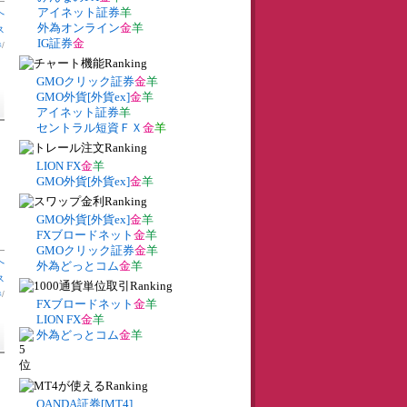
アイネット証券
羊
へ
外為オンライン
金
羊
ス
IG証券
金
券
/
GMOクリック証券
金
羊
GMO外貨[外貨ex]
金
羊
アイネット証券
羊
セントラル短資ＦＸ
金
羊
LION FX
金
羊
GMO外貨[外貨ex]
金
羊
GMO外貨[外貨ex]
金
羊
FXブロードネット
金
羊
GMOクリック証券
金
羊
へ
外為どっとコム
金
羊
ス
券
/
FXブロードネット
金
羊
LION FX
金
羊
外為どっとコム
金
羊
OANDA証券[MT4]