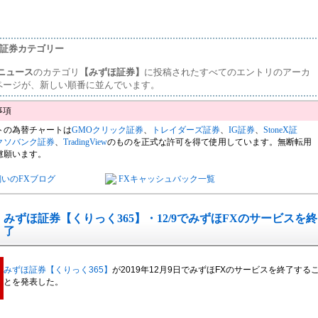
ほ証券カテゴリー
ニュース
のカテゴリ
【みずほ証券】
に投稿されたすべてのエントリのアーカ
ページが、新しい順番に並んでいます。
トの為替チャートは
GMOクリック証券
、
トレイダーズ証券
、
IG証券
、
StoneX証
クソバンク証券
、
TradingView
のものを正式な許可を得て使用しています。無断転用
慮願います。
飼いのFXブログ
FXキャッシュバック一覧
みずほ証券【くりっく365】・12/9でみずほFXのサービスを終
了
みずほ証券【くりっく365】
が2019年12月9日でみずほFXのサービスを終了する
とを発表した。