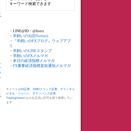
キーワード検索できます
・LINE@ID：@forex
・
羊飼いのX(旧Twitter)
・
『羊飼いのFXブログ』ウェブアプ
リ
・
羊飼いのLINEスタンプ
・
羊飼いのFXメルマガ
・
本日の経済指標メルマガ
・
FX重要経済指標直前通知メルマガ
へ
ス
券
/
チャートは
IG証券
、
GMOクリック証券
、
ゲインキャ
ピタル・ジャパン
、
サクソバンク証券
、
TradingView
のものを正式に許可を得て使用してい
ます