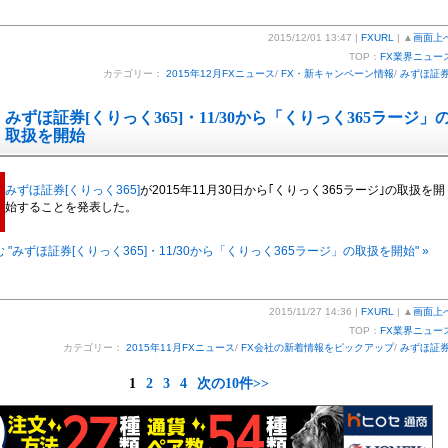
2015/12/01 13:47 |
FXURL
| ▲
画面上
TOP：
FX業界ニュー
カテゴリー：
2015年12月FXニュース
/
FX・新キャンペーン情報
/
みずほ証
みずほ証券[くりっく365]・11/30から「くりっく365ラージ」
取扱を開始
みずほ証券[くりっく365]
が2015年11月30日から｢くりっく365ラージ｣の取扱を開
始することを発表した。
 "みずほ証券[くりっく365]・11/30から「くりっく365ラージ」の取扱を開始" »
2015/11/27 14:36 |
FXURL
| ▲
画面上
TOP：
FX業界ニュー
カテゴリー：
2015年11月FXニュース
/
FX会社の新着情報をピックアップ
/
みずほ証
1
2
3
4
次の10件>>