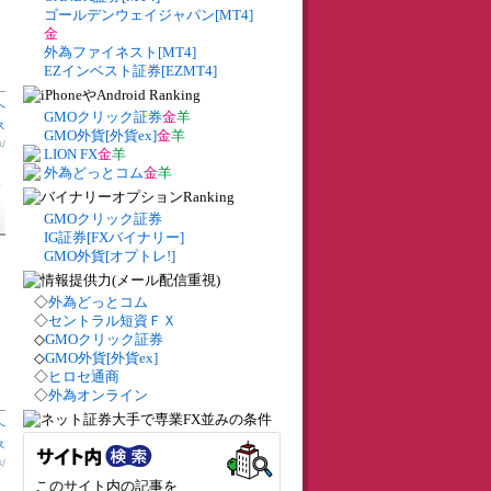
ゴールデンウェイジャパン[MT4]
金
外為ファイネスト[MT4]
EZインベスト証券[EZMT4]
へ
GMOクリック証券
金
羊
ス
GMO外貨[外貨ex]
金
羊
券
/
LION FX
金
羊
外為どっとコム
金
羊
了
GMOクリック証券
IG証券[FXバイナリー]
GMO外貨[オプトレ!]
◇
外為どっとコム
◇
セントラル短資ＦＸ
◇
GMOクリック証券
◇
GMO外貨[外貨ex]
◇
ヒロセ通商
◇
外為オンライン
へ
ス
券
/
このサイト内の記事を