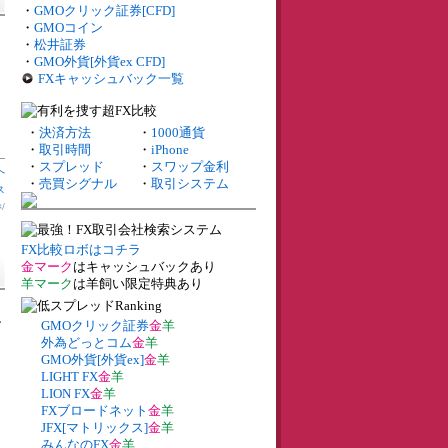
・
GMOクリック証券[CFD]
・
GMOコイン
・
松井証券
・
GMO外貨[外貨ex CFD]
FXキャッシュバック一覧
・
決済方法
・
1000通貨
・
取引時間
・
iPhone
・
スプレッド
・
スワップ金利
へ
・
売買シグナル
・
取引システム
ス
券
/
FX比較ロボはコチラ
金マーク
はキャッシュバックあり
羊マーク
は羊飼い限定特典あり
ン
GMOクリック証券
金
羊
外為どっとコム
金
羊
GMO外貨[外貨ex]
金
羊
LIGHT FX
金
羊
LION FX
金
羊
FXブロードネット
金
羊
JFX[マトリックス]
金
羊
みんなのFX
金
羊