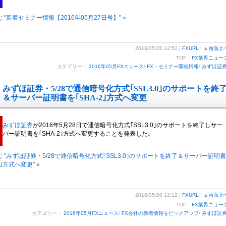
 "新着セミナー情報【2016年05月27日号】" »
2016/05/26 12:52 |
FXURL
| ▲
画面上
TOP：
FX業界ニュー
カテゴリー：
2016年05月FXニュース
/
FX・セミナー開催情報
/
みずほ証
みずほ証券・5/28で通信暗号化方式｢SSL3.0｣のサポートを終
＆サーバー証明書を｢SHA-2｣方式へ変更
みずほ証券
が2016年5月28日で通信暗号化方式｢SSL3.0｣のサポートを終了しサー
バー証明書を｢SHA-2｣方式へ変更することを発表した。
 "みずほ証券・5/28で通信暗号化方式｢SSL3.0｣のサポートを終了＆サーバー証明書
2｣方式へ変更" »
2016/05/20 12:12 |
FXURL
| ▲
画面上
TOP：
FX業界ニュー
カテゴリー：
2016年05月FXニュース
/
FX会社の新着情報をピックアップ
/
みずほ証