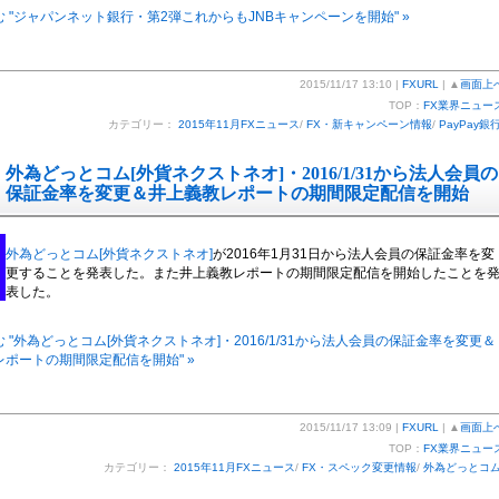
 "ジャパンネット銀行・第2弾これからもJNBキャンペーンを開始" »
2015/11/17 13:10 |
FXURL
| ▲
画面上
TOP：
FX業界ニュー
カテゴリー：
2015年11月FXニュース
/
FX・新キャンペーン情報
/
PayPay銀
外為どっとコム[外貨ネクストネオ]・2016/1/31から法人会員の
保証金率を変更＆井上義教レポートの期間限定配信を開始
外為どっとコム[外貨ネクストネオ]
が2016年1月31日から法人会員の保証金率を変
更することを発表した。また井上義教レポートの期間限定配信を開始したことを
表した。
 "外為どっとコム[外貨ネクストネオ]・2016/1/31から法人会員の保証金率を変更＆
ポートの期間限定配信を開始" »
2015/11/17 13:09 |
FXURL
| ▲
画面上
TOP：
FX業界ニュー
カテゴリー：
2015年11月FXニュース
/
FX・スペック変更情報
/
外為どっとコ