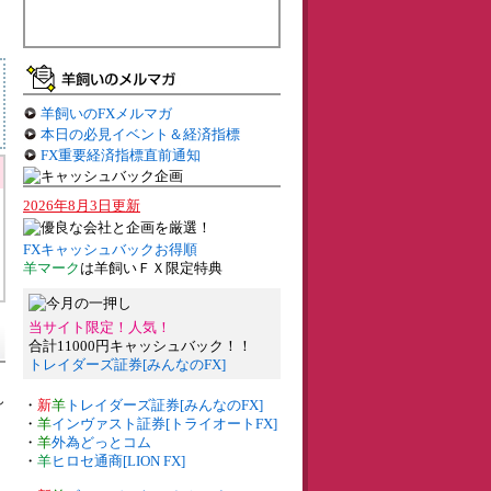
羊飼いのFXメルマガ
本日の必見イベント＆経済指標
FX重要経済指標直前通知
2026年8月3日更新
FXキャッシュバックお得順
羊マーク
は羊飼いＦＸ限定特典
当サイト限定！人気！
合計11000円キャッシュバック！！
トレイダーズ証券[みんなのFX]
し
・
新
羊
トレイダーズ証券[みんなのFX]
・
羊
インヴァスト証券[トライオートFX]
・
羊
外為どっとコム
・
羊
ヒロセ通商[LION FX]