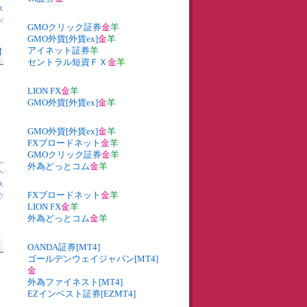
ス
券
/
GMOクリック証券
金
羊
GMO外貨[外貨ex]
金
羊
始
アイネット証券
羊
セントラル短資ＦＸ
金
羊
開
LION FX
金
羊
GMO外貨[外貨ex]
金
羊
GMO外貨[外貨ex]
金
羊
FXブロードネット
金
羊
GMOクリック証券
金
羊
外為どっとコム
金
羊
へ
ス
FXブロードネット
金
羊
貨
/
LION FX
金
羊
外為どっとコム
金
羊
OANDA証券[MT4]
ゴールデンウェイジャパン[MT4]
金
外為ファイネスト[MT4]
EZインベスト証券[EZMT4]