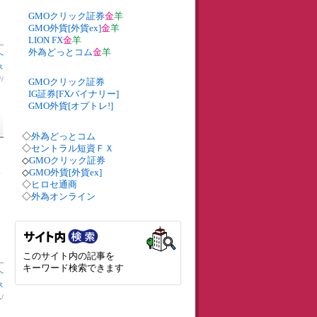
GMOクリック証券
金
羊
GMO外貨[外貨ex]
金
羊
LION FX
金
羊
外為どっとコム
金
羊
へ
ス
行
/
GMOクリック証券
IG証券[FXバイナリー]
GMO外貨[オプトレ!]
◇
外為どっとコム
◇
セントラル短資ＦＸ
◇
GMOクリック証券
◇
GMO外貨[外貨ex]
発
◇
ヒロセ通商
◇
外為オンライン
このサイト内の記事を
キーワード検索できます
へ
ス
ム
/