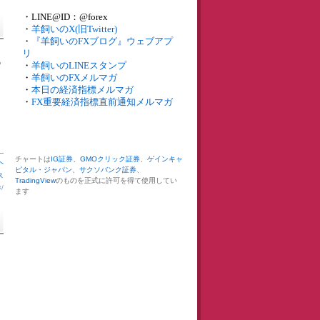
・LINE@ID：@forex
・
羊飼いのX(旧Twitter)
・
『羊飼いのFXブログ』ウェブアプ
リ
の
・
羊飼いのLINEスタンプ
・
羊飼いのFXメルマガ
・
本日の経済指標メルマガ
・
FX重要経済指標直前通知メルマガ
チャートは
IG証券
、
GMOクリック証券
、
ゲインキャ
へ
ピタル・ジャパン
、
サクソバンク証券
、
ス
TradingView
のものを正式に許可を得て使用してい
券
/
ます