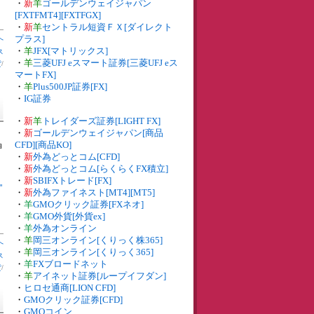
・
新
羊
ゴールデンウェイジャパン
[FXTFMT4][FXTFGX]
・
新
羊
セントラル短資ＦＸ[ダイレクト
プラス]
へ
・
羊
JFX[マトリックス]
ス
・
羊
三菱UFJ eスマート証券[三菱UFJ eス
貨
/
マートFX]
・
羊
Plus500JP証券[FX]
・
IG証券
・
新
羊
トレイダーズ証券[LIGHT FX]
・
新
ゴールデンウェイジャパン[商品
CFD][商品KO]
ョ
・
新
外為どっとコム[CFD]
・
新
外為どっとコム[らくらくFX積立]
・
新
SBIFXトレード[FX]
"
・
新
外為ファイネスト[MT4][MT5]
・
羊
GMOクリック証券[FXネオ]
・
羊
GMO外貨[外貨ex]
・
羊
外為オンライン
・
羊
岡三オンライン[くりっく株365]
へ
・
羊
岡三オンライン[くりっく365]
ス
・
羊
FXブロードネット
貨
/
・
羊
アイネット証券[ループイフダン]
・
ヒロセ通商[LION CFD]
・
GMOクリック証券[CFD]
・
GMOコイン