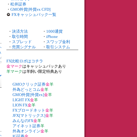
・
松井証券
・
GMO外貨[外貨ex CFD]
FXキャッシュバック一覧
・
決済方法
・
1000通貨
・
取引時間
・
iPhone
・
スプレッド
・
スワップ金利
・
売買シグナル
・
取引システム
へ
ス
券
/
FX比較ロボはコチラ
ア
/
金マーク
はキャッシュバックあり
羊マーク
は羊飼い限定特典あり
ン
GMOクリック証券
金
羊
外為どっとコム
金
羊
GMO外貨[外貨ex]
金
羊
LIGHT FX
金
羊
LION FX
金
羊
FXブロードネット
金
羊
JFX[マトリックス]
金
羊
みんなのFX
金
羊
アイネット証券
羊
外為オンライン
金
羊
へ
IG証券
金