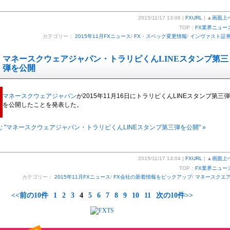
2015/11/17 13:06 |
FXURL
| ▲
画面上
TOP：
FX業界ニュー
カテゴリー：
2015年11月FXニュース
/
FX・スペック変更情報
/
インヴァスト証
マネースクウェアジャパン・トラリピくんLINEスタンプ第三
弾を公開
マネースクウェアジャパン
が2015年11月16日にトラリピくんLINEスタンプ第三弾
を公開したことを発表した。
 "マネースクウェアジャパン・トラリピくんLINEスタンプ第三弾を公開" »
2015/11/17 13:04 |
FXURL
| ▲
画面上
TOP：
FX業界ニュー
カテゴリー：
2015年11月FXニュース
/
FX会社の新着情報をピックアップ
/
マネースクエ
<<前の10件
1
2
3
4
5
6
7
8
9
10
11
次の10件>>