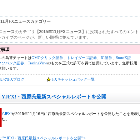
5年11月FXニュースカテゴリー
ニュース
のカテゴリ
【2015年11月FXニュース】
に投稿されたすべてのエント
ーカイブのページが、新しい順番に並んでいます。
トの為替チャートは
GMOクリック証券
、
トレイダーズ証券
、
IG証券
、
StoneX証
クソバンク証券
、
TradingView
のものを正式な許可を得て使用しています。無断転用
慮願います。
飼いのFXブログ
FXキャッシュバック一覧
YJFX!・西原氏最新スペシャルレポートを公開
YJFX!
が2015年11月16日に西原氏最新スペシャルレポートを公開したことを発表
た。
 "YJFX!・西原氏最新スペシャルレポートを公開" »