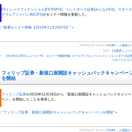
FXトレードフィナンシャル[FXTFMT4]
、
トレイダーズ証券[みんなのFX]
、
マネース
クウェアジャパン[M2JFX]
がセミナー情報を更新した。
 "新着セミナー情報【2015年11月20日号】" »
2015/11/20 14:26 |
FXURL
| ▲
画面上
TOP：
FX業界ニュー
ー：
2015年11月FXニュース
/
FX・セミナー開催情報
/
ゴールデンウェイジャパン
/
トレイダーズ証
マネースクエ
フィリップ証券・新規口座開設キャッシュバックキャンペー
を開始
フィリップ証券
が2015年11月16日から「新規口座開設キャッシュバックキャンペ
ーン」を開始したことを発表した。
む "フィリップ証券・新規口座開設キャッシュバックキャンペーンを開始" »
2015/11/17 13:13 |
FXURL
| ▲
画面上