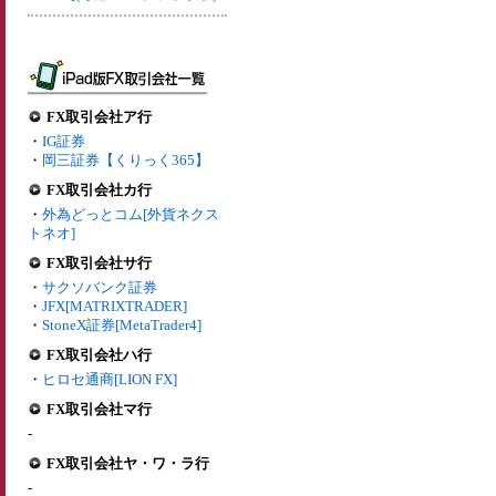
FX取引会社ア行
・
IG証券
・
岡三証券【くりっく365】
FX取引会社カ行
・
外為どっとコム[外貨ネクス
トネオ]
FX取引会社サ行
・
サクソバンク証券
・
JFX[MATRIXTRADER]
・
StoneX証券[MetaTrader4]
FX取引会社ハ行
・
ヒロセ通商[LION FX]
FX取引会社マ行
-
FX取引会社ヤ・ワ・ラ行
-