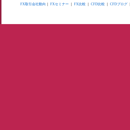
FX取引会社動向
｜
FXセミナー
｜
FX比較
｜
CFD比較
｜
CFDブログ