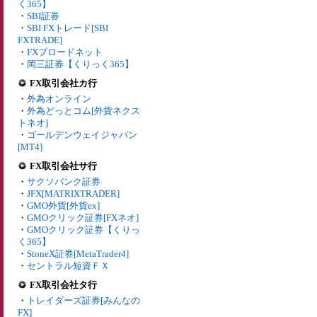
く365】
・
SBI証券
・
SBI FXトレード[SBI
FXTRADE]
・
FXブロードネット
・
岡三証券【くりっく365】
FX取引会社カ行
・
外為オンライン
・
外為どっとコム[外貨ネクス
トネオ]
・
ゴールデンウェイジャパン
[MT4]
FX取引会社サ行
・
サクソバンク証券
・
JFX[MATRIXTRADER]
・
GMO外貨[外貨ex]
・
GMOクリック証券[FXネオ]
・
GMOクリック証券【くりっ
く365】
・
StoneX証券[MetaTrader4]
・
セントラル短資ＦＸ
FX取引会社タ行
・
トレイダーズ証券[みんなの
FX]