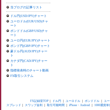
当ブログの記事リスト
ドル円(USD/JPY)チャート
ユーロドル(EUR/USD)チャ
ート
ポンドドル(GBP/USD)チャ
ート
ユーロ円(EUR/JPY)チャート
ポンド円(GBP/JPY)チャート
豪ドル円(AUD/JPY)チャー
ト
カナダ円(CAD/JPY)チャー
ト
指標発表時のチャート動画
FX取引システム
FX記録室TOP
｜
ドル円
｜
ユーロドル
｜
ポンドドル
｜
ユー
スプレッド
｜
スワップ金利
｜
取引可能時間
｜
iPhone・Android
｜
1000通貨単