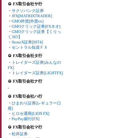
FX取引会社サ行
・
サクソバンク証券
・
JFX[MATRIXTRADER]
・
GMO外貨[外貨ex]
・
GMOクリック証券[FXネオ]
・
GMOクリック証券【くりっ
く365】
・
StoneX証券[MT4]
・
セントラル短資ＦＸ
FX取引会社タ行
・
トレイダーズ証券[みんなの
FX]
・
トレイダーズ証券[LIGHTFX]
FX取引会社ナ行
-
FX取引会社ハ行
・
ひまわり証券[レギュラー口
座]
・
ヒロセ通商[LION FX]
・
PayPay銀行[FX]
FX取引会社マ行
・
松井証券