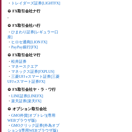
・
トレイダーズ証券[LIGHTFX]
FX取引会社ナ行
-
FX取引会社ハ行
・
ひまわり証券[レギュラー口
座]
・
ヒロセ通商[LION FX]
・
PayPay銀行[FX]
FX取引会社マ行
・
松井証券
・
マネースクエア
・
マネックス証券[FXPLUS]
・
三菱UFJ eスマート証券[三菱
UFJ eスマート証券FX]
FX取引会社ヤ・ラ・ワ行
・
LINE証券[LINEFX]
・
楽天証券[楽天FX]
オプション取引会社
・
GMO外貨[オプトレ!](専用
WEBブラウザ版)
・
GMOクリック証券[外為オプ
ション](専用WEBブラウザ版)