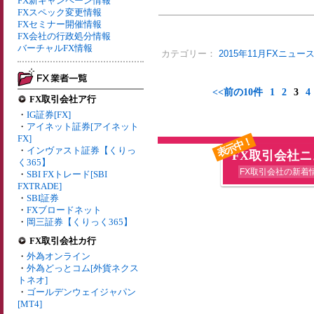
FX新キャンペーン情報
FXスペック変更情報
FXセミナー開催情報
FX会社の行政処分情報
バーチャルFX情報
カテゴリー：
2015年11月FXニュー
<<前の10件
1
2
3
4
FX取引会社ア行
・
IG証券[FX]
・
アイネット証券[アイネット
FX]
表示中！
・
インヴァスト証券【くりっ
FX取引会社
く365】
FX取引会社の新着
・
SBI FXトレード[SBI
FXTRADE]
・
SBI証券
・
FXブロードネット
・
岡三証券【くりっく365】
FX取引会社カ行
・
外為オンライン
・
外為どっとコム[外貨ネクス
トネオ]
・
ゴールデンウェイジャパン
[MT4]