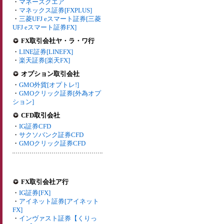
・
マネースクエア
・
マネックス証券[FXPLUS]
・
三菱UFJ eスマート証券[三菱
UFJ eスマート証券FX]
FX取引会社ヤ・ラ・ワ行
・
LINE証券[LINEFX]
・
楽天証券[楽天FX]
オプション取引会社
・
GMO外貨[オプトレ!]
・
GMOクリック証券[外為オプ
ション]
CFD取引会社
・
IG証券CFD
・
サクソバンク証券CFD
・
GMOクリック証券CFD
FX取引会社ア行
・
IG証券[FX]
・
アイネット証券[アイネット
FX]
・
インヴァスト証券【くりっ