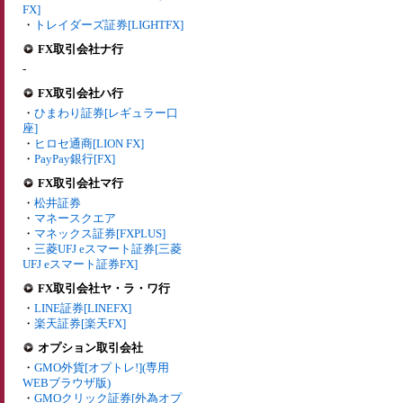
FX]
・
トレイダーズ証券[LIGHTFX]
FX取引会社ナ行
-
FX取引会社ハ行
・
ひまわり証券[レギュラー口
座]
・
ヒロセ通商[LION FX]
・
PayPay銀行[FX]
FX取引会社マ行
・
松井証券
・
マネースクエア
・
マネックス証券[FXPLUS]
・
三菱UFJ eスマート証券[三菱
UFJ eスマート証券FX]
FX取引会社ヤ・ラ・ワ行
・
LINE証券[LINEFX]
・
楽天証券[楽天FX]
オプション取引会社
・
GMO外貨[オプトレ!](専用
WEBブラウザ版)
・
GMOクリック証券[外為オプ