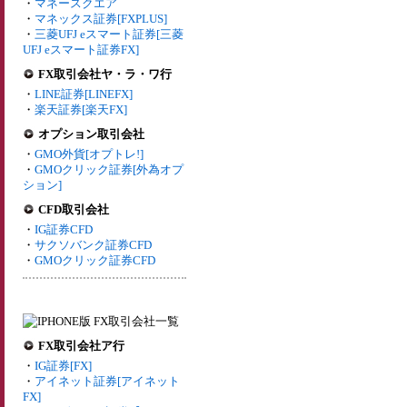
・
マネースクエア
・
マネックス証券[FXPLUS]
・
三菱UFJ eスマート証券[三菱
UFJ eスマート証券FX]
FX取引会社ヤ・ラ・ワ行
・
LINE証券[LINEFX]
・
楽天証券[楽天FX]
オプション取引会社
・
GMO外貨[オプトレ!]
・
GMOクリック証券[外為オプ
ション]
CFD取引会社
・
IG証券CFD
・
サクソバンク証券CFD
・
GMOクリック証券CFD
FX取引会社ア行
・
IG証券[FX]
・
アイネット証券[アイネット
FX]