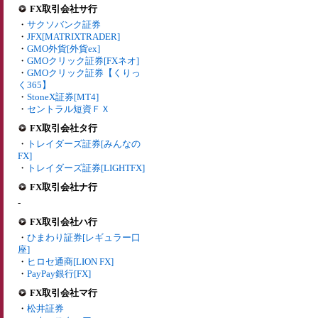
FX取引会社サ行
・
サクソバンク証券
・
JFX[MATRIXTRADER]
・
GMO外貨[外貨ex]
・
GMOクリック証券[FXネオ]
・
GMOクリック証券【くりっ
く365】
・
StoneX証券[MT4]
・
セントラル短資ＦＸ
FX取引会社タ行
・
トレイダーズ証券[みんなの
FX]
・
トレイダーズ証券[LIGHTFX]
FX取引会社ナ行
-
FX取引会社ハ行
・
ひまわり証券[レギュラー口
座]
・
ヒロセ通商[LION FX]
・
PayPay銀行[FX]
FX取引会社マ行
・
松井証券