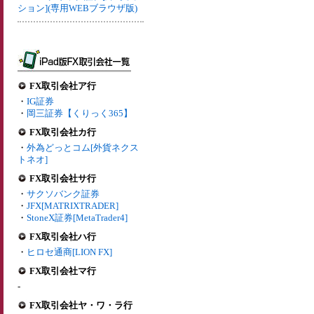
ション](専用WEBブラウザ版)
FX取引会社ア行
・
IG証券
・
岡三証券【くりっく365】
FX取引会社カ行
・
外為どっとコム[外貨ネクス
トネオ]
FX取引会社サ行
・
サクソバンク証券
・
JFX[MATRIXTRADER]
・
StoneX証券[MetaTrader4]
FX取引会社ハ行
・
ヒロセ通商[LION FX]
FX取引会社マ行
-
FX取引会社ヤ・ワ・ラ行