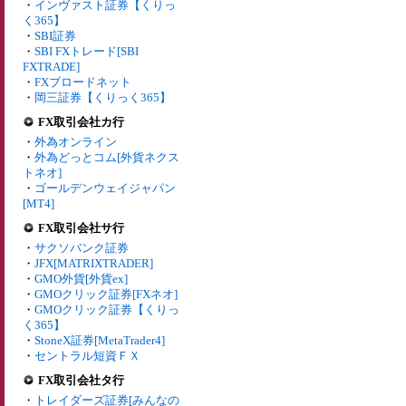
・
インヴァスト証券【くりっ
く365】
・
SBI証券
・
SBI FXトレード[SBI
FXTRADE]
・
FXブロードネット
・
岡三証券【くりっく365】
FX取引会社カ行
・
外為オンライン
・
外為どっとコム[外貨ネクス
トネオ]
・
ゴールデンウェイジャパン
[MT4]
FX取引会社サ行
・
サクソバンク証券
・
JFX[MATRIXTRADER]
・
GMO外貨[外貨ex]
・
GMOクリック証券[FXネオ]
・
GMOクリック証券【くりっ
く365】
・
StoneX証券[MetaTrader4]
・
セントラル短資ＦＸ
FX取引会社タ行
・
トレイダーズ証券[みんなの