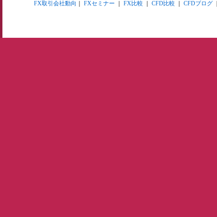
FX取引会社動向
｜
FXセミナー
｜
FX比較
｜
CFD比較
｜
CFDブログ