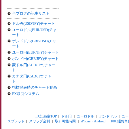
-
当ブログの記事リスト
ドル円(USD/JPY)チャート
ユーロドル(EUR/USD)チャ
ート
ポンドドル(GBP/USD)チャ
ート
ユーロ円(EUR/JPY)チャート
ポンド円(GBP/JPY)チャート
豪ドル円(AUD/JPY)チャー
ト
カナダ円(CAD/JPY)チャー
ト
指標発表時のチャート動画
FX取引システム
FX記録室TOP
｜
ドル円
｜
ユーロドル
｜
ポンドドル
｜
ユー
スプレッド
｜
スワップ金利
｜
取引可能時間
｜
iPhone・Android
｜
1000通貨単