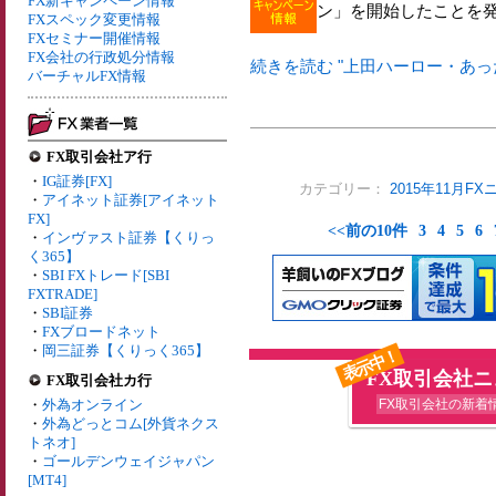
FX新キャンペーン情報
ン」を開始したことを
FXスペック変更情報
FXセミナー開催情報
FX会社の行政処分情報
続きを読む "上田ハーロー・あっ
バーチャルFX情報
FX取引会社ア行
・
IG証券[FX]
カテゴリー：
2015年11月F
・
アイネット証券[アイネット
FX]
<<前の10件
3
4
5
6
・
インヴァスト証券【くりっ
く365】
・
SBI FXトレード[SBI
FXTRADE]
・
SBI証券
・
FXブロードネット
・
岡三証券【くりっく365】
表示中！
FX取引会社
FX取引会社カ行
・
外為オンライン
FX取引会社の新着
・
外為どっとコム[外貨ネクス
トネオ]
・
ゴールデンウェイジャパン
[MT4]