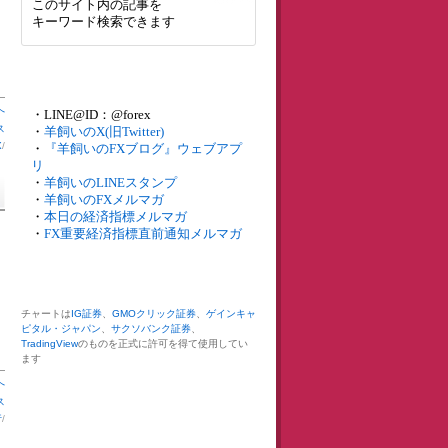
このサイト内の記事を
キーワード検索できます
へ
・LINE@ID：@forex
ス
・
羊飼いのX(旧Twitter)
X
/
・
『羊飼いのFXブログ』ウェブアプ
リ
・
羊飼いのLINEスタンプ
・
羊飼いのFXメルマガ
・
本日の経済指標メルマガ
・
FX重要経済指標直前通知メルマガ
チャートは
IG証券
、
GMOクリック証券
、
ゲインキャ
ピタル・ジャパン
、
サクソバンク証券
、
TradingView
のものを正式に許可を得て使用してい
ます
へ
ス
行
/