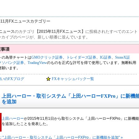
5年11月FXニュースカテゴリー
ニュース
のカテゴリ
【2015年11月FXニュース】
に投稿されたすべてのエント
ーカイブのページが、新しい順番に並んでいます。
トの為替チャートは
GMOクリック証券
、
トレイダーズ証券
、
IG証券
、
StoneX証
クソバンク証券
、
TradingView
のものを正式な許可を得て使用しています。無断転用
慮願います。
飼いのFXブログ
FXキャッシュバック一覧
上田ハーロー・取引システム「上田ハーローFXPro」に新機
を追加
上田ハーロー
が2015年11月1日から取引システム「上田ハーローFXPro」に新機能
を追加したことを発表した。
 "上田ハーロー・取引システム「上田ハーローFXPro」に新機能を追加" »