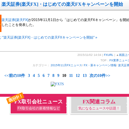
楽天証券[楽天FX]・はじめての楽天FXキャンペーンを開始
楽天証券[楽天FX]
が2015年11月1日から「はじめての楽天FXキャンペーン」を開
したことを発表した。
 "楽天証券[楽天FX]・はじめての楽天FXキャンペーンを開始" »
2015/11/02 14:04 |
FXURL
| ▲
画面上
TOP：
FX業界ニュー
カテゴリー：
2015年11月FXニュース
/
FX・新キャンペーン情報
/
楽天証
<<前の10件
3
4
5
6
7
8
9
10
11
12
13
次の10件>>
表示中！
FX取引会社ニュース
FX関連コラム
FX取引会社の新着情報など
気になるニュースや話題！