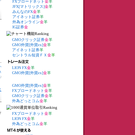
FXブロードネット
金
羊
JFX[マトリックス]
金
羊
みんなのFX
金
羊
アイネット証券
羊
外為オンライン
金
羊
IG証券
金
し
GMOクリック証券
金
羊
GMO外貨[外貨ex]
金
羊
アイネット証券
羊
セントラル短資ＦＸ
金
羊
へ
LION FX
金
羊
ス
GMO外貨[外貨ex]
金
羊
X
/
GMO外貨[外貨ex]
金
羊
ペ
FXブロードネット
金
羊
GMOクリック証券
金
羊
外為どっとコム
金
羊
を
FXブロードネット
金
羊
LION FX
金
羊
外為どっとコム
金
羊