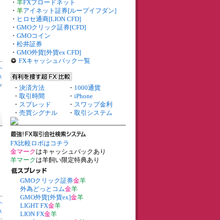
・
羊
FXブロードネット
・
羊
アイネット証券[ループイフダン]
・
ヒロセ通商[LION CFD]
・
GMOクリック証券[CFD]
・
GMOコイン
・
松井証券
・
GMO外貨[外貨ex CFD]
FXキャッシュバック一覧
へ
ス
O
/
・
決済方法
・
1000通貨
・
取引時間
・
iPhone
・
スプレッド
・
スワップ金利
・
売買シグナル
・
取引システム
FX比較ロボはコチラ
金マーク
はキャッシュバックあり
羊マーク
は羊飼い限定特典あり
GMOクリック証券
金
羊
外為どっとコム
金
羊
GMO外貨[外貨ex]
金
羊
へ
LIGHT FX
金
羊
ス
LION FX
金
羊
X
/