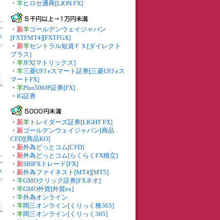
・
羊
ヒロセ通商[LION FX]
へ
・
新
羊
ゴールデンウェイジャパン
ス
[FXTFMT4][FXTFGX]
ー
/
・
新
羊
セントラル短資ＦＸ[ダイレクト
プラス]
・
羊
JFX[マトリックス]
・
羊
三菱UFJ eスマート証券[三菱UFJ eス
マートFX]
・
羊
Plus500JP証券[FX]
・
IG証券
・
新
羊
トレイダーズ証券[LIGHT FX]
・
新
ゴールデンウェイジャパン[商品
CFD][商品KO]
・
新
外為どっとコム[CFD]
・
新
外為どっとコム[らくらくFX積立]
へ
・
新
SBIFXトレード[FX]
ス
・
新
外為ファイネスト[MT4][MT5]
券
/
・
羊
GMOクリック証券[FXネオ]
・
羊
GMO外貨[外貨ex]
・
羊
外為オンライン
・
羊
岡三オンライン[くりっく株365]
・
羊
岡三オンライン[くりっく365]