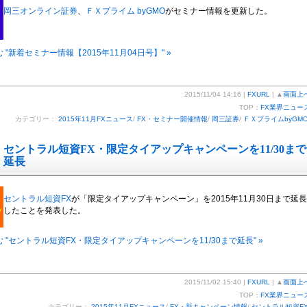
岡三オンライン証券
、
ＦＸプライム byGMO
がセミナー情報を更新した。
 "新着セミナー情報【2015年11月04日号】" »
2015/11/04 14:16 |
FXURL
| ▲
画面上
TOP：
FX業界ニュー
カテゴリー：
2015年11月FXニュース
/
FX・セミナー開催情報
/
岡三証券
/
ＦＸプライムbyGM
セントラル短資FX・限定タイアップキャンペーンを11/30まで
延長
セントラル短資FX
が「限定タイアップキャンペーン」を2015年11月30日まで延長
したことを発表した。
 "セントラル短資FX・限定タイアップキャンペーンを11/30まで延長" »
2015/11/02 15:40 |
FXURL
| ▲
画面上
TOP：
FX業界ニュー
カテゴリー：
2015年11月FXニュース
/
FX・新キャンペーン情報
/
セントラル短資F