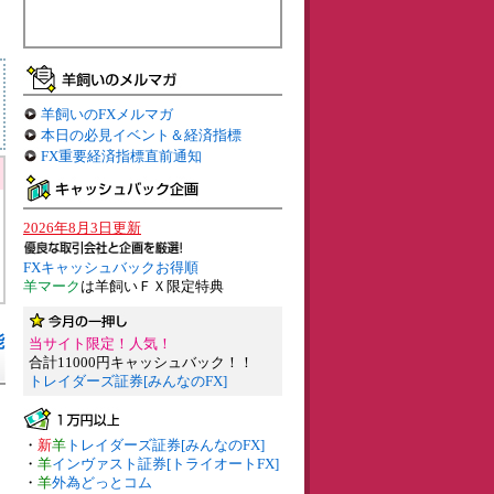
羊飼いのFXメルマガ
本日の必見イベント＆経済指標
FX重要経済指標直前通知
2026年8月3日更新
FXキャッシュバックお得順
羊マーク
は羊飼いＦＸ限定特典
能
当サイト限定！人気！
合計11000円キャッシュバック！！
トレイダーズ証券[みんなのFX]
・
新
羊
トレイダーズ証券[みんなのFX]
・
羊
インヴァスト証券[トライオートFX]
・
羊
外為どっとコム