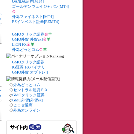
OANDA証券[MT4]
ゴールデンウェイジャパン[MT4]
金
へ
外為ファイネスト[MT4]
ス
EZインベスト証券[EZMT4]
商
/
GMOクリック証券
金
羊
GMO外貨[外貨ex]
金
羊
LION FX
金
羊
外為どっとコム
金
羊
GMOクリック証券
IG証券[FXバイナリー]
GMO外貨[オプトレ!]
◇
外為どっとコム
◇
セントラル短資ＦＸ
へ
◇
GMOクリック証券
ス
◇
GMO外貨[外貨ex]
商
/
◇
ヒロセ通商
◇
外為オンライン