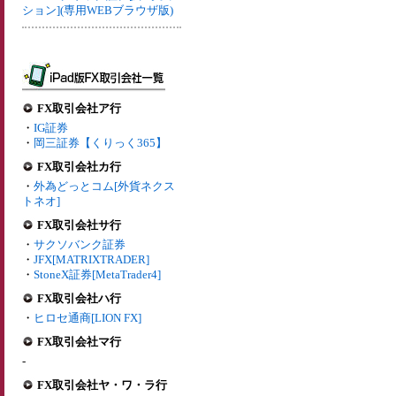
ション](専用WEBブラウザ版)
FX取引会社ア行
・
IG証券
・
岡三証券【くりっく365】
FX取引会社カ行
・
外為どっとコム[外貨ネクス
トネオ]
FX取引会社サ行
・
サクソバンク証券
・
JFX[MATRIXTRADER]
・
StoneX証券[MetaTrader4]
FX取引会社ハ行
・
ヒロセ通商[LION FX]
FX取引会社マ行
-
FX取引会社ヤ・ワ・ラ行