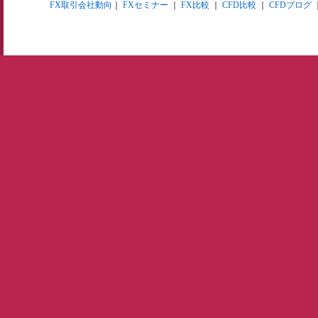
FX取引会社動向
｜
FXセミナー
｜
FX比較
｜
CFD比較
｜
CFDブログ