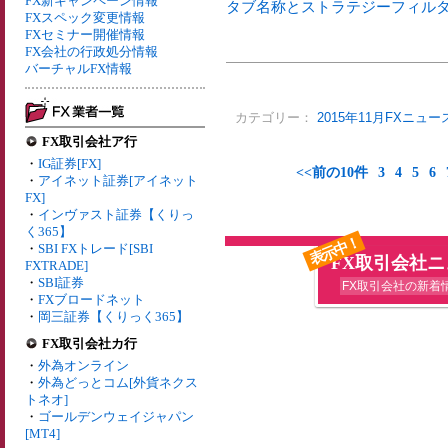
FX新キャンペーン情報
タブ名称とストラテジーフィルタ
FXスペック変更情報
FXセミナー開催情報
FX会社の行政処分情報
バーチャルFX情報
カテゴリー：
2015年11月FXニュー
FX取引会社ア行
・
IG証券[FX]
<<前の10件
3
4
5
6
・
アイネット証券[アイネット
FX]
・
インヴァスト証券【くりっ
く365】
表示中！
・
SBI FXトレード[SBI
FX取引会社
FXTRADE]
・
SBI証券
FX取引会社の新着
・
FXブロードネット
・
岡三証券【くりっく365】
FX取引会社カ行
・
外為オンライン
・
外為どっとコム[外貨ネクス
トネオ]
・
ゴールデンウェイジャパン
[MT4]