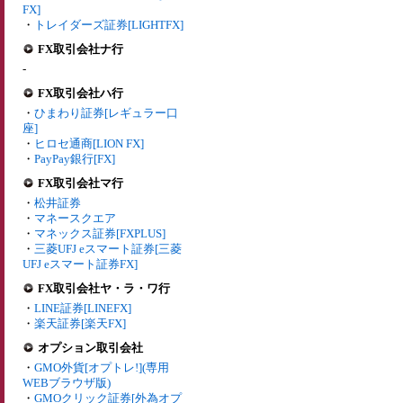
FX]
・
トレイダーズ証券[LIGHTFX]
FX取引会社ナ行
-
FX取引会社ハ行
・
ひまわり証券[レギュラー口
座]
・
ヒロセ通商[LION FX]
・
PayPay銀行[FX]
FX取引会社マ行
・
松井証券
・
マネースクエア
・
マネックス証券[FXPLUS]
・
三菱UFJ eスマート証券[三菱
UFJ eスマート証券FX]
FX取引会社ヤ・ラ・ワ行
・
LINE証券[LINEFX]
・
楽天証券[楽天FX]
オプション取引会社
・
GMO外貨[オプトレ!](専用
WEBブラウザ版)
・
GMOクリック証券[外為オプ