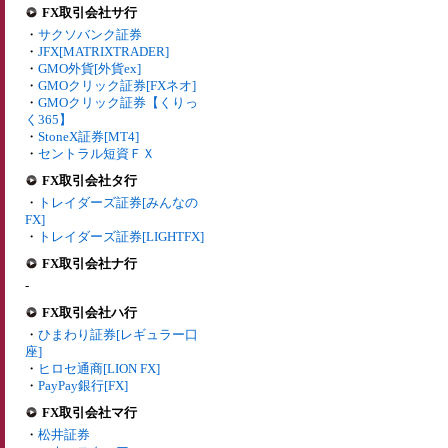
FX取引会社サ行
・
サクソバンク証券
・
JFX[MATRIXTRADER]
・
GMO外貨[外貨ex]
・
GMOクリック証券[FXネオ]
・
GMOクリック証券【くりっ
く365】
・
StoneX証券[MT4]
・
セントラル短資ＦＸ
FX取引会社タ行
・
トレイダーズ証券[みんなの
FX]
・
トレイダーズ証券[LIGHTFX]
FX取引会社ナ行
-
FX取引会社ハ行
・
ひまわり証券[レギュラー口
座]
・
ヒロセ通商[LION FX]
・
PayPay銀行[FX]
FX取引会社マ行
・
松井証券