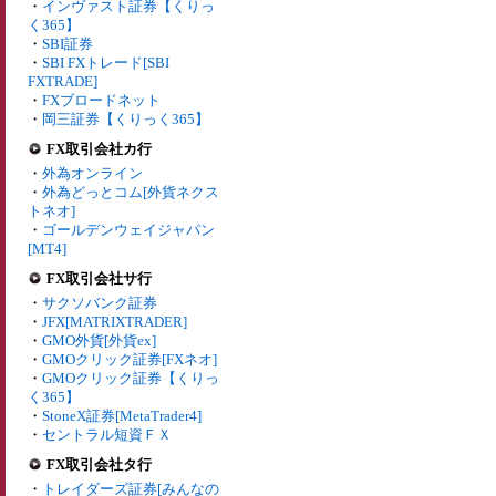
・
インヴァスト証券【くりっ
く365】
・
SBI証券
・
SBI FXトレード[SBI
FXTRADE]
・
FXブロードネット
・
岡三証券【くりっく365】
FX取引会社カ行
・
外為オンライン
・
外為どっとコム[外貨ネクス
トネオ]
・
ゴールデンウェイジャパン
[MT4]
FX取引会社サ行
・
サクソバンク証券
・
JFX[MATRIXTRADER]
・
GMO外貨[外貨ex]
・
GMOクリック証券[FXネオ]
・
GMOクリック証券【くりっ
く365】
・
StoneX証券[MetaTrader4]
・
セントラル短資ＦＸ
FX取引会社タ行
・
トレイダーズ証券[みんなの