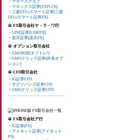
・
マネースクエア
・
マネックス証券[FXPLUS]
・
三菱UFJ eスマート証券[三菱
UFJ eスマート証券FX]
FX取引会社ヤ・ラ・ワ行
・
LINE証券[LINEFX]
・
楽天証券[楽天FX]
オプション取引会社
・
GMO外貨[オプトレ!]
・
GMOクリック証券[外為オプ
ション]
CFD取引会社
・
IG証券CFD
・
サクソバンク証券CFD
・
GMOクリック証券CFD
FX取引会社ア行
・
IG証券[FX]
・
アイネット証券[アイネット
FX]