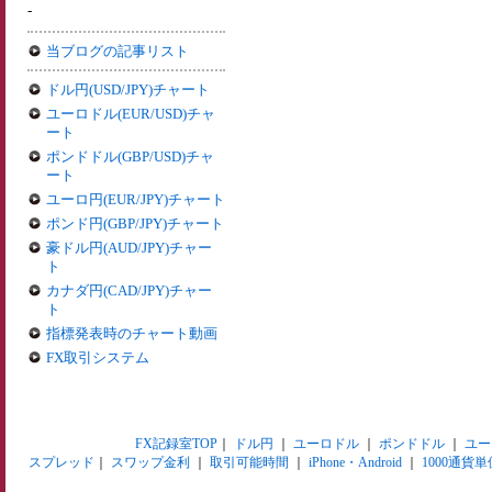
-
当ブログの記事リスト
ドル円(USD/JPY)チャート
ユーロドル(EUR/USD)チャ
ート
ポンドドル(GBP/USD)チャ
ート
ユーロ円(EUR/JPY)チャート
ポンド円(GBP/JPY)チャート
豪ドル円(AUD/JPY)チャー
ト
カナダ円(CAD/JPY)チャー
ト
指標発表時のチャート動画
FX取引システム
FX記録室TOP
｜
ドル円
｜
ユーロドル
｜
ポンドドル
｜
ユー
スプレッド
｜
スワップ金利
｜
取引可能時間
｜
iPhone・Android
｜
1000通貨単